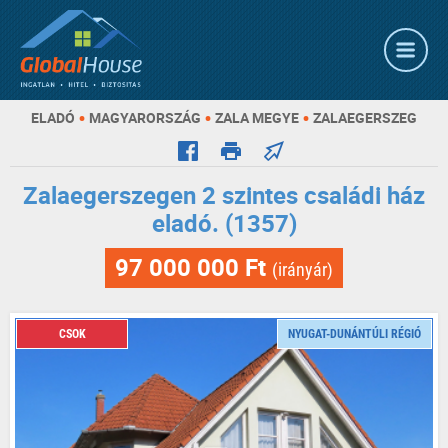
•
•
•
ELADÓ
MAGYARORSZÁG
ZALA MEGYE
ZALAEGERSZEG
Zalaegerszegen 2 szintes családi ház
eladó. (1357)
97 000 000 Ft
(irányár)
CSOK
NYUGAT-DUNÁNTÚLI RÉGIÓ