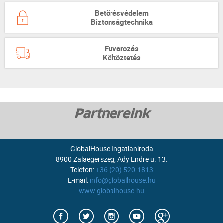
Betörésvédelem
Biztonságtechnika
Fuvarozás
Költöztetés
Partnereink
GlobalHouse Ingatlaniroda
8900 Zalaegerszeg, Ady Endre u. 13.
Telefon:
+36 (20) 520-1813
E-mail:
info@globalhouse.hu
www.globalhouse.hu