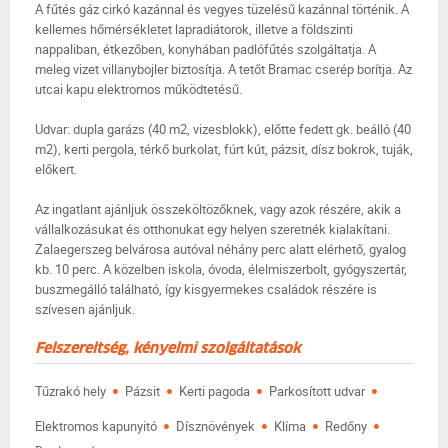
A fűtés gáz cirkó kazánnal és vegyes tüzelésű kazánnal történik. A
kellemes hőmérsékletet lapradiátorok, illetve a földszinti
nappaliban, étkezőben, konyhában padlófűtés szolgáltatja. A
meleg vizet villanybojler biztosítja. A tetőt Bramac cserép borítja. Az
utcai kapu elektromos működtetésű.
Udvar: dupla garázs (40 m2, vizesblokk), előtte fedett gk. beálló (40
m2), kerti pergola, térkő burkolat, fúrt kút, pázsit, dísz bokrok, tuják,
előkert.
Az ingatlant ajánljuk összeköltözőknek, vagy azok részére, akik a
vállalkozásukat és otthonukat egy helyen szeretnék kialakítani.
Zalaegerszeg belvárosa autóval néhány perc alatt elérhető, gyalog
kb. 10 perc. A közelben iskola, óvoda, élelmiszerbolt, gyógyszertár,
buszmegálló található, így kisgyermekes családok részére is
szívesen ajánljuk.
Felszereltség, kényelmi szolgáltatások
·
·
·
·
Tűzrakó hely
Pázsit
Kerti pagoda
Parkosított udvar
·
·
·
·
Elektromos kapunyitó
Dísznövények
Klíma
Redőny