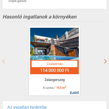
Dupla garázs
Hasonló ingatlanok a környéken
Családi ház
114 000 000 Ft
Zalaegerszeg
2
4 szoba /
163 m
ELADÓ
Az ingatlan hirdetője