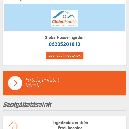
GlobalHouse Ingatlan
06205201813
üzenet a hirdetőnek
Hitelajánlatot
kérek
Szolgáltatásaink
Ingatlanközvetítés
Értékbecslés