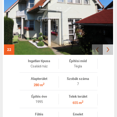
22
Ingatlan típusa
Építési mód
Családi ház
Tégla
Alapterület
Szobák száma
7
2
280 m
Építés éve
Telek terület
1995
2
655 m
Fűtés
Emelet