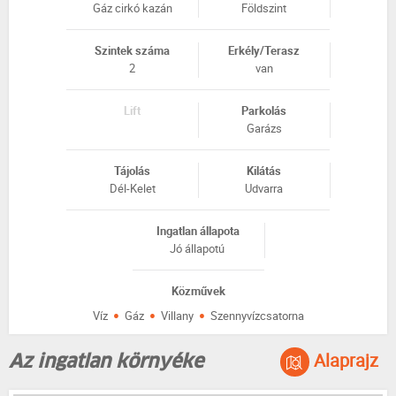
Gáz cirkó kazán
Földszint
Szintek száma
Erkély/Terasz
2
van
Lift
Parkolás
Garázs
Tájolás
Kilátás
Dél-Kelet
Udvarra
Ingatlan állapota
Jó állapotú
Közművek
·
·
·
Víz
Gáz
Villany
Szennyvízcsatorna
Alaprajz
Az ingatlan környéke