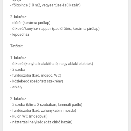
- földpince (10 m2, vegyes tüzelésű kazán)
2. lakrész:
- előtér (kerámia járólap)
- étkező/konyha/ nappali (padlófűtés, kerámia járólap)
- lépcsőház
Tetőtér:
1. lakrész:
- étkező (konyha kialakítható, nagy ablakfelületek)
- 2 szoba
- fürdőszoba (kád, mosdó, WC)
- közlekedő (beépített szekrény)
- erkély
2. lakrész:
- 3 szoba (klíma 2 szobában, laminált padló)
- fürdőszoba (kád, zuhanykabin, mosdó)
- külön WC (mosdóval)
- háztartási helyiség (gáz cirkó kazán)