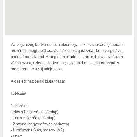
Zalaegerszeg kertvárosában eladó egy 2 szintes, akár 3 generáció
részére is megfelelő családi ház dupla garázzsal, kerti pergolával,
parkosított udvarral. Az ingatlan alkalmas arra is, hogy egy részén
vállalkozást, üzletet alakítson ki, ugyanakkor a saját otthonát is
megteremtse az új tulajdonos.
A családi ház belső kialakítása:
Földszint:
1. lakrész:
- előszoba (kerámia járólap)
- konyha (kerámia járólap)
- 2 szoba (hagyományos parketta)
- fürdőszoba (kád, mosdó, WC)
- spájz