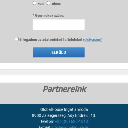
van
nincs
Gyermekek száma
Elfogadom az adatvédelmi feltételeket
(
elolvasom
)
ELKÜLD
Partnereink
GlobalHouse Ingatlaniroda
8900 Zalaegerszeg, Ady Endre u. 13.
Telefon:
+36 (20) 520-1813
E-mail:
info@globalhouse.hu