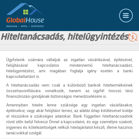
Hiteltanácsadás, hitelügyintézés
Ügyfeleink számára vállaljuk az ingatlan vásárlásával, építésével,
felújításával kapcsolatos mindennemű hiteltanácsadást,
hitelügyintézést, ami magában foglalja igény esetén a banki
kapcsolattartást is.
A hiteltanácsadás nem csak a különböző bankok hiteltermékeinek
összehasonlítására vonatkozik, hanem az ügyfél hosszú távú
finanszírozási gondjának biztonságos menedzselésére is.
Amennyiben hitelre lenne szüksége egy ingatlan vásárlásakor,
építésekor, vagy akár felújítást tervez, az alábbi űrlap kitöltésével küldje
el részünkre a szükséges adatokat. Bank független hiteltanácsadónk
rövid időn belül felveszi Önnel a kapcsolatot, és egy személyre szabott,
ingyenes és kötelezettségek nélküli hitelajánlatot készít, illetve hasznos
tanácsokkal szolgál.