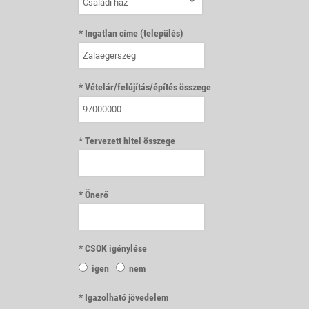
Családi ház
Ingatlan címe (település)
Vételár/felújítás/építés összege
Tervezett hitel összege
Önerő
CSOK igénylése
igen
nem
Igazolható jövedelem