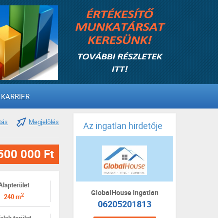
KARRIER
tás
Megjelölés
Az ingatlan hirdetője
500 000 Ft
Alapterület
GlobalHouse Ingatlan
2
240 m
06205201813