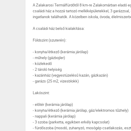
A Zalakarosi Termálfürdőtől 8 km-re Zalakomárban eladó egy
családi ház a hozzá tartozó melléképületekkel, 3 garázzsa
ingatlanok találhatók. A közelben iskola, óvoda, élelmiszerbo
A családi ház belső kialakítása:
Földszint (szuterén):
- konyha/étkező (kerámia járólap)
- műhely (gázbojler)
- közlekedő
- 2 tároló helyiség
- kazánház (vegyestüzelésű kazán, gázkazán)
- garázs (25 m2, vizesblokk)
Lakószint:
- előtér (kerámia járólap)
- konyha/étkező (kerámia járólap, gáz/elektromos tűzhely)
- nappali (kerámia járólap)
- 3 szoba (parketta, egyikben erkély kapcsolat)
- fürdőszoba (mosdó, zuhanyzó, mosógép csatlakozás, eszt