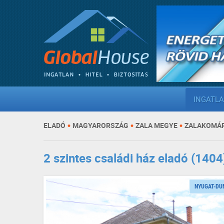
INGATL
•
•
•
ELADÓ
MAGYARORSZÁG
ZALA MEGYE
ZALAKOMÁ
2 szintes családi ház eladó (1404
NYUGAT-DU