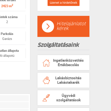
elek terület
üzenet a hirdetőnek
2
2423 m
intek száma
2
Hitelajánlatot
kérek
Parkolás
Garázs
Szolgáltatásaink
atlan állapota
Jó állapotú
Ingatlanközvetítés
Értékbecslés
Lakásbiztosítás
Lakástakarék
Ügyvédi
szolgáltatások