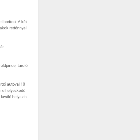
 borított. A két
blakok redőnnyel
kár
öldpince, tároló
ürdő autóval 10
en elhelyezkedő
kiváló helyszín