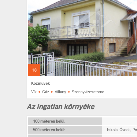
18
Közművek
·
·
·
Víz
Gáz
Villany
Szennyvízcsatorna
Az ingatlan környéke
100 méteren belül:
500 méteren belül:
Iskola, Óvoda, Po