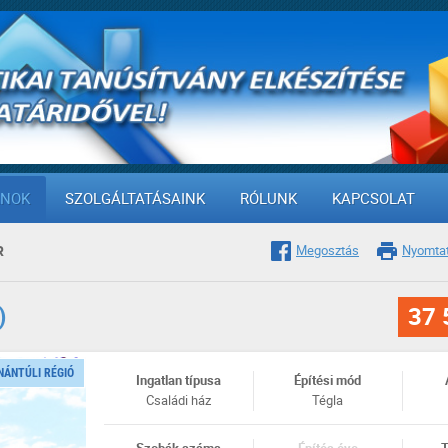
ANOK
SZOLGÁLTATÁSAINK
RÓLUNK
KAPCSOLAT
R
Megosztás
Nyomta
)
37 
NÁNTÚLI RÉGIÓ
Ingatlan típusa
Építési mód
Családi ház
Tégla