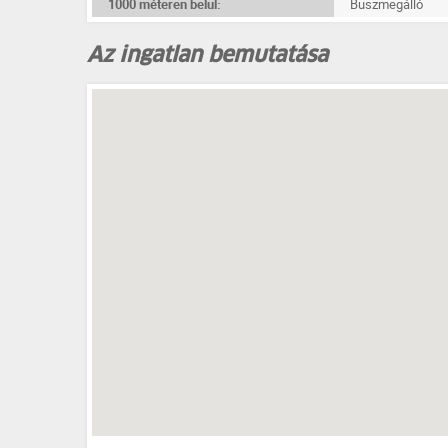
1000 méteren belül:
Buszmegálló
Az ingatlan bemutatása