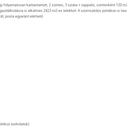
 folyamatosan karbantartott, 2 szintes, 3 szoba + nappalis, szintenként 120 m2
l, gazdálkodásra is alkalmas 2423 m2-es telekkel. A szomszédos portákon is ha
lt, posta egyaránt elérhető.
étikus burkolatok)