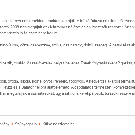
 a kellemes hőmérsékletet radiátorok adják. A külső falazat hőszigetelő réteggel
elíthető. 2008-ban megújult az elektromos hálózat és a vízvezeték rendszer. Az a
erendezés is felszerelésre került.
lható (alma, körte, cseresznye, szilva, őszibarack, ribizli, szeder). A hátsó rész a
i partik, családi összejövetelek helyszíne lehet. Ennek folytatásaként 2 garázs, f
olt, óvoda, iskola, posta, orvosi rendelő, fogorvos. A kedvelt zalakarosi termálf
ő (Hévíz) és a Balaton fél óra alatt elérhető. A csodálatos természeti környezetb
k is megtalálják a számításukat, ugyanakkor a kerékpárosok, túrázók részére is 
·
·
edőny
Szúnyogháló
Külső hőszigetelés