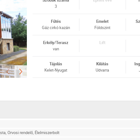
Szobák száma
Építés éve
T
3
Fűtés
Emelet
Sz
Gáz cirkó kazán
Földszint
Erkély/Terasz
Lift
van
Tájolás
Kilátás
Ing
Kelet-Nyugat
Udvarra
sta, Orvosi rendelő, Élelmiszerbolt