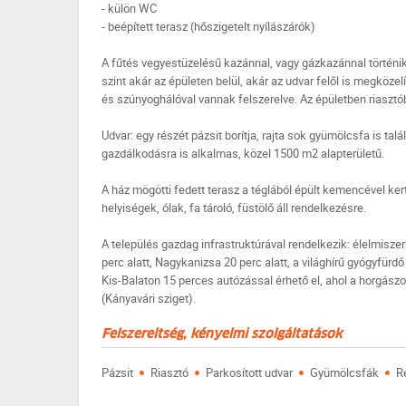
- külön WC
- beépített terasz (hőszigetelt nyílászárók)
A fűtés vegyestüzelésű kazánnal, vagy gázkazánnal történik,
szint akár az épületen belül, akár az udvar felől is megköz
és szúnyoghálóval vannak felszerelve. Az épületben riasztób
Udvar: egy részét pázsit borítja, rajta sok gyümölcsfa is talá
gazdálkodásra is alkalmas, közel 1500 m2 alapterületű.
A ház mögötti fedett terasz a téglából épült kemencével kert
helyiségek, ólak, fa tároló, füstölő áll rendelkezésre.
A település gazdag infrastruktúrával rendelkezik: élelmiszerb
perc alatt, Nagykanizsa 20 perc alatt, a világhírű gyógyfürd
Kis-Balaton 15 perces autózással érhető el, ahol a horgászo
(Kányavári sziget).
Felszereltség, kényelmi szolgáltatások
·
·
·
·
Pázsit
Riasztó
Parkosított udvar
Gyümölcsfák
R