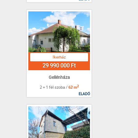
Ikerház
29 990 000 Ft
Gellénháza
2
2 + 1 fél szoba /
62 m
ELADÓ