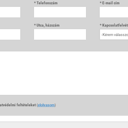
Telefonszám
E-mail cím
Utca, házszám
Kapcsolatfelvét
-Kérem válasszo
tvédelmi feltételeket
(
elolvasom
)