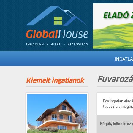
INGATL
Fuvarozás
Kiemelt ingatlanok
Egy ingatlan elad
tapasztalt, megbí
Kérjük, töltse ki az