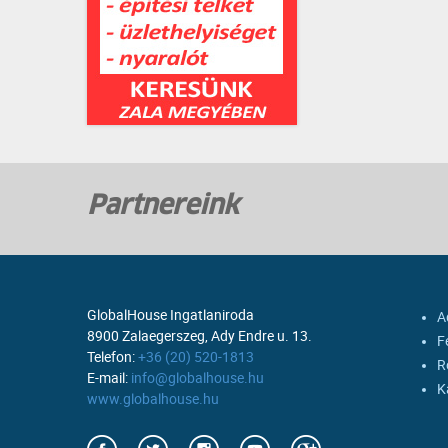
Partnereink
GlobalHouse Ingatlaniroda
A
8900 Zalaegerszeg, Ady Endre u. 13.
F
Telefon:
+36 (20) 520-1813
R
E-mail:
info@globalhouse.hu
K
www.globalhouse.hu