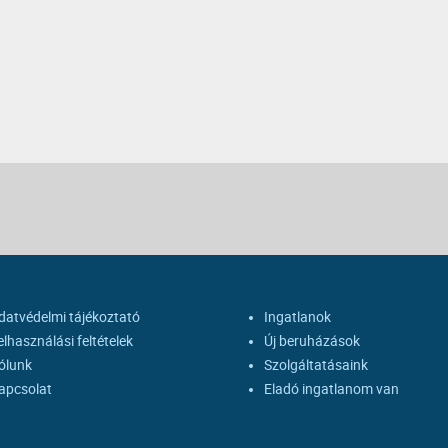
datvédelmi tájékoztató
Ingatlanok
elhasználási feltételek
Új beruházások
ólunk
Szolgáltatásaink
apcsolat
Eladó ingatlanom van