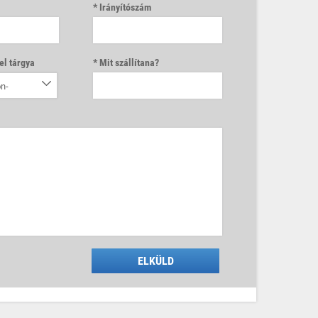
Irányítószám
el tárgya
Mit szállítana?
n-
ELKÜLD