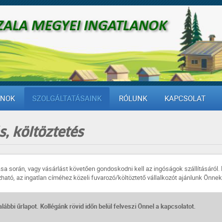
ANOK
SZOLGÁLTATÁSAINK
RÓLUNK
KAPCSOLAT
, költöztetés
ása során, vagy vásárlást követően gondoskodni kell az ingóságok szállításáról. 
zható, az ingatlan címéhez közeli fuvarozó/költöztető vállalkozót ajánlunk Önne
 alábbi űrlapot. Kollégánk rövid időn belül felveszi Önnel a kapcsolatot.