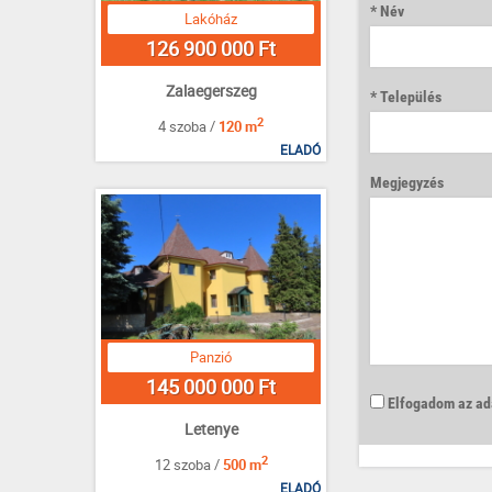
Név
Lakóház
126 900 000 Ft
Zalaegerszeg
Település
2
4 szoba /
120 m
ELADÓ
Megjegyzés
Panzió
145 000 000 Ft
Elfogadom az ada
Letenye
2
12 szoba /
500 m
ELADÓ