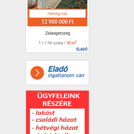
Hétvégi ház
12 900 000 Ft
Zalaegerszeg
2
1 + 1 fél szoba /
30 m
ELADÓ
Eladó
ingatlanom van