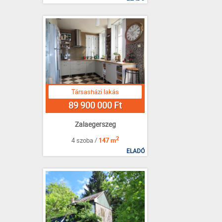
Társasházi lakás
89 900 000 Ft
Zalaegerszeg
2
4 szoba /
147 m
ELADÓ