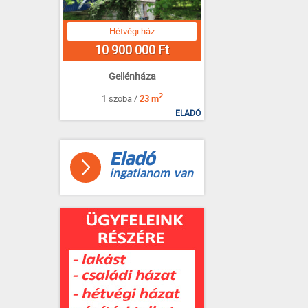
Hétvégi ház
10 900 000 Ft
Gellénháza
2
1 szoba /
23 m
ELADÓ
Eladó
ingatlanom van