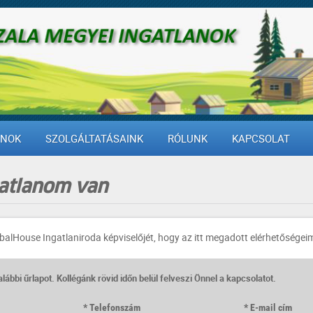
ANOK
SZOLGÁLTATÁSAINK
RÓLUNK
KAPCSOLAT
gatlanom van
alHouse Ingatlaniroda képviselőjét, hogy az itt megadott elérhetőségeim
 alábbi űrlapot. Kollégánk rövid időn belül felveszi Önnel a kapcsolatot.
Telefonszám
E-mail cím