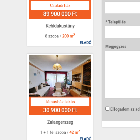
Családi ház
89 900 000 Ft
Település
Kehidakustány
2
8 szoba /
200 m
ELADÓ
Megjegyzés
Társasházi lakás
Elfogadom az ada
30 900 000 Ft
Zalaegerszeg
2
1 + 1 fél szoba /
42 m
ELADÓ