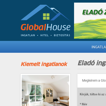
INGATL
Eladó in
Kiemelt ingatlanok
Megkérem a Glob
Kérjük, töltse ki az
Név