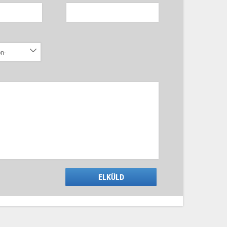
n-
ELKÜLD