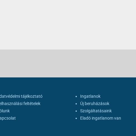
datvédelmi tájékoztató
Ingatlanok
elhasználási feltételek
Új beruházások
ólunk
Szolgáltatásaink
apcsolat
Eladó ingatlanom van