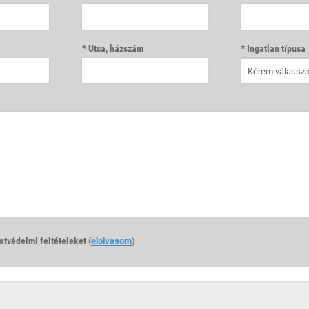
Utca, házszám
Ingatlan típusa
-Kérem válasszo
tvédelmi feltételeket
(
elolvasom
)