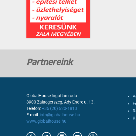
Partnereink
GlobalHouse Ingatlaniroda
A
8900 Zalaegerszeg, Ady Endre u. 13.
F
Telefon:
+36 (20) 520-1813
R
E-mail:
info@globalhouse.hu
K
www.globalhouse.hu