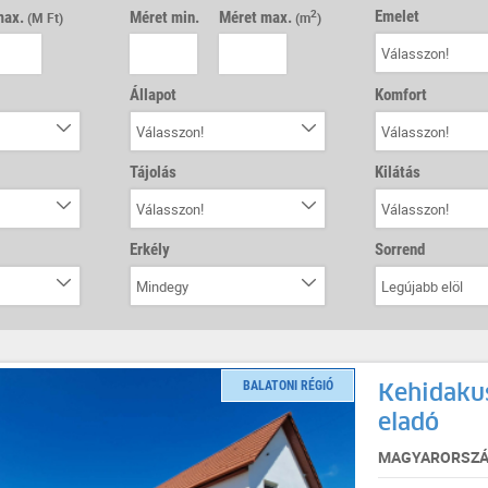
Emelet
max.
Méret min.
Méret max.
2
(M Ft)
(m
)
Válasszon!
Állapot
Komfort
Válasszon!
Válasszon!
Tájolás
Kilátás
Válasszon!
Válasszon!
Erkély
Sorrend
Mindegy
Legújabb elöl
BALATONI RÉGIÓ
Kehidakus
eladó
MAGYARORSZÁG