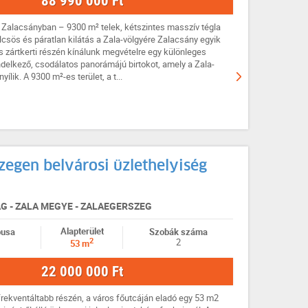
88 990 000 Ft
 Zalacsányban – 9300 m² telek, kétszintes masszív tégla
lcsös és páratlan kilátás a Zala-völgyére Zalacsány egyik
 zártkerti részén kínálunk megvételre egy különleges
delkező, csodálatos panorámájú birtokot, amely a Zala-
yílik. A 9300 m²-es terület, a t...
zegen belvárosi üzlethelyiség
 - ZALA MEGYE - ZALAEGERSZEG
Alapterület
pusa
Szobák száma
2
2
53 m
22 000 000 Ft
rekventáltabb részén, a város főutcáján eladó egy 53 m2