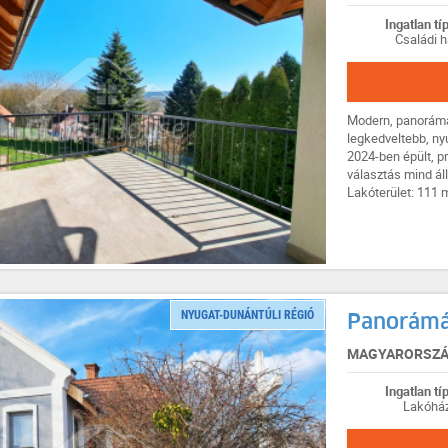
Ingatlan tí
Családi h
Modern, panorámá
legkedveltebb, ny
2024-ben épült, p
választás mind ál
Lakóterület: 111 m
NYUGAT-DUNÁNTÚLI RÉGIÓ
Panorámás
MAGYARORSZÁG
Ingatlan tí
Lakóhá