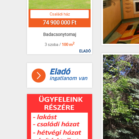
Családi ház
74 900 000 Ft
Badacsonytomaj
2
3 szoba /
100 m
ELADÓ
Eladó
ingatlanom van