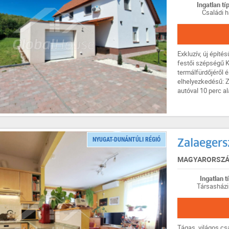
Ingatlan tí
Családi h
Exkluzív, új épít
festői szépségű K
termálfürdőjéről é
elhelyezkedésű: Z
autóval 10 perc ala
NYUGAT-DUNÁNTÚLI RÉGIÓ
Zalaegers
MAGYARORSZÁG
Ingatlan t
Társasházi
Tágas, világos cs