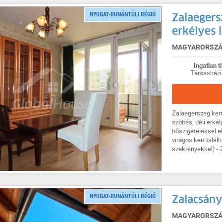
NYUGAT-DUNÁNTÚLI RÉGIÓ
Zalaegers
erkélyes l
MAGYARORSZÁG
Ingatlan t
Társasházi
Zalaegerszeg kert
szobás, déli erkél
hőszigeteléssel el
virágos kert talál
szekrényekkel) - 2
NYUGAT-DUNÁNTÚLI RÉGIÓ
Zalacsány
MAGYARORSZÁG