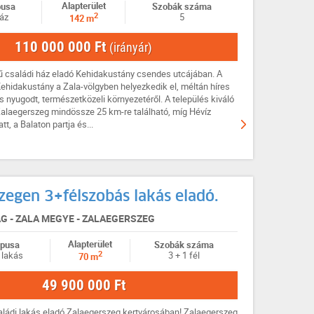
Alapterület
pusa
Szobák száma
2
áz
5
142 m
110 000 000 Ft
(irányár)
ésű családi ház eladó Kehidakustány csendes utcájában. A
ehidakustány a Zala-völgyben helyezkedik el, méltán híres
s nyugodt, természetközeli környezetéről. A település kiváló
alaegerszeg mindössze 25 km-re található, míg Hévíz
tt, a Balaton partja és...
zegen 3+félszobás lakás eladó.
 - ZALA MEGYE - ZALAEGERSZEG
Alapterület
ípusa
Szobák száma
2
 lakás
3 + 1 fél
70 m
49 900 000 Ft
aládi lakás eladó Zalaegerszeg kertvárosában! Zalaegerszeg