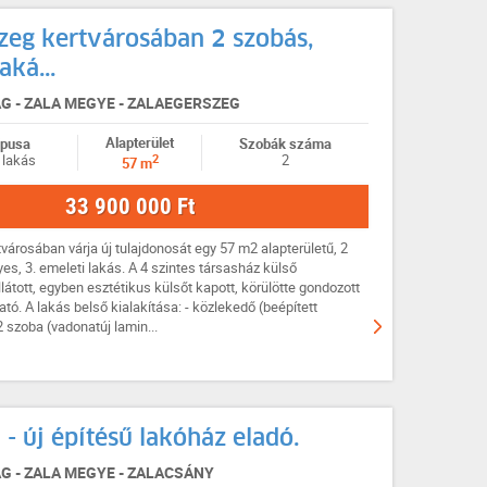
zeg kertvárosában 2 szobás,
aká...
 - ZALA MEGYE - ZALAEGERSZEG
Alapterület
ípusa
Szobák száma
2
 lakás
2
57 m
33 900 000 Ft
városában várja új tulajdonosát egy 57 m2 alapterületű, 2
yes, 3. emeleti lakás. A 4 szintes társasház külső
látott, egyben esztétikus külsőt kapott, körülötte gondozott
ható. A lakás belső kialakítása: - közlekedő (beépített
 szoba (vadonatúj lamin...
 - új építésű lakóház eladó.
 - ZALA MEGYE - ZALACSÁNY