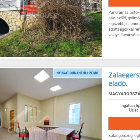
Panorámás birtok
ház, szőlő, gyümö
legszebb, csendes
adottságokkal ren
völgye látványára n
NYUGAT-DUNÁNTÚLI RÉGIÓ
Zalaegers
eladó.
MAGYARORSZÁG
Ingatlan tí
Üzlet
Zalaegerszeg legf