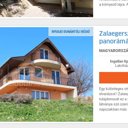
a környező tájra. A
NYUGAT-DUNÁNTÚLI RÉGIÓ
Zalaegers
panorámáv
MAGYARORSZÁG
Ingatlan tí
Lakóhá
Egy különleges o
elvarázsol ! Zala
tulajdonosát ez a 
látványa szó szeri
napszakban más ar