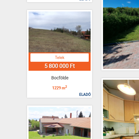
Telek
5 800 000 Ft
Bocfölde
2
1229 m
ELADÓ