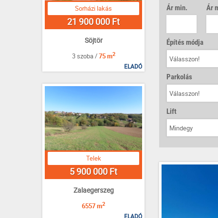
Ár min.
Ár 
Sorházi lakás
21 900 000 Ft
Söjtör
Építés módja
2
3 szoba /
75 m
Válasszon!
ELADÓ
Parkolás
Válasszon!
Lift
Mindegy
Telek
5 900 000 Ft
Zalaegerszeg
2
6557 m
ELADÓ