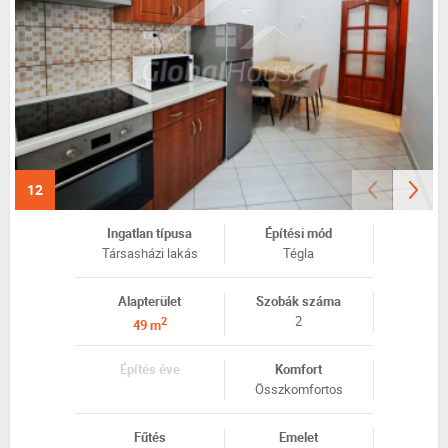
12
Ingatlan típusa
Építési mód
Társasházi lakás
Tégla
Alapterület
Szobák száma
2
2
49 m
Építés éve
Komfort
Összkomfortos
Fűtés
Emelet