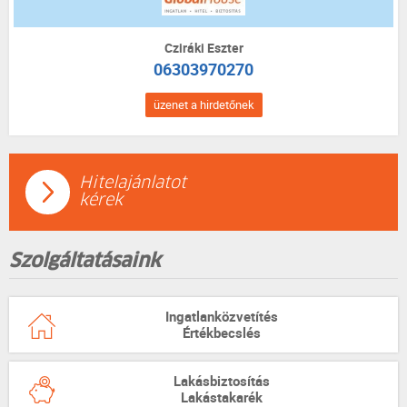
Cziráki Eszter
06303970270
üzenet a hirdetőnek
Hitelajánlatot
kérek
Szolgáltatásaink
Ingatlanközvetítés
Értékbecslés
Lakásbiztosítás
Lakástakarék