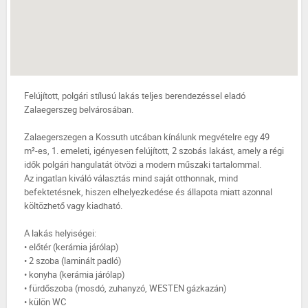
Felújított, polgári stílusú lakás teljes berendezéssel eladó
Zalaegerszeg belvárosában.
Zalaegerszegen a Kossuth utcában kínálunk megvételre egy 49
m²-es, 1. emeleti, igényesen felújított, 2 szobás lakást, amely a régi
idők polgári hangulatát ötvözi a modern műszaki tartalommal.
Az ingatlan kiváló választás mind saját otthonnak, mind
befektetésnek, hiszen elhelyezkedése és állapota miatt azonnal
költözhető vagy kiadható.
A lakás helyiségei:
• előtér (kerámia járólap)
• 2 szoba (laminált padló)
• konyha (kerámia járólap)
• fürdőszoba (mosdó, zuhanyzó, WESTEN gázkazán)
• külön WC