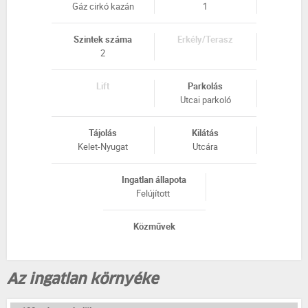
Gáz cirkó kazán
1
Szintek száma
Erkély/Terasz
2
Lift
Parkolás
Utcai parkoló
Tájolás
Kilátás
Kelet-Nyugat
Utcára
Ingatlan állapota
Felújított
Közművek
Az ingatlan környéke