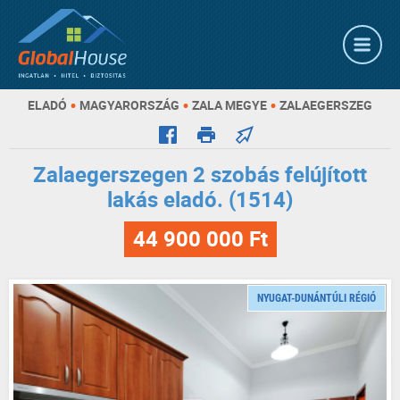
•
•
•
ELADÓ
MAGYARORSZÁG
ZALA MEGYE
ZALAEGERSZEG
Zalaegerszegen 2 szobás felújított
lakás eladó. (1514)
44 900 000 Ft
NYUGAT-DUNÁNTÚLI RÉGIÓ