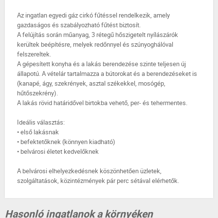
Az ingatlan egyedi gáz cirkó fűtéssel rendelkezik, amely
gazdaságos és szabályozható fűtést biztosít.
A felújítás során műanyag, 3 rétegű hőszigetelt nyílászárók
kerültek beépítésre, melyek redőnnyel és szúnyoghálóval
felszereltek.
A gépesített konyha és a lakás berendezése szinte teljesen új
állapotú. A vételár tartalmazza a bútorokat és a berendezéseket is
(kanapé, ágy, szekrények, asztal székekkel, mosógép,
hűtőszekrény).
A lakás rövid határidővel birtokba vehető, per- és tehermentes.
Ideális választás:
• első lakásnak
• befektetőknek (könnyen kiadható)
• belvárosi életet kedvelőknek
A belvárosi elhelyezkedésnek köszönhetően üzletek,
szolgáltatások, közintézmények pár perc sétával elérhetők.
Hasonló ingatlanok a környéken