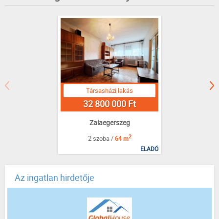
Társasházi lakás
32 800 000 Ft
Zalaegerszeg
2
2 szoba /
64 m
ELADÓ
Az ingatlan hirdetője