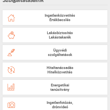
Szolgáltatásaink
Ingatlanközvetítés
Értékbecslés
Lakásbiztosítás
Lakástakarék
Ügyvédi
szolgáltatások
Hiteltanácsadás
Hitelközvetítés
Energetikai
tanúsítvány
Ingatlanfotózás,
drónvideó