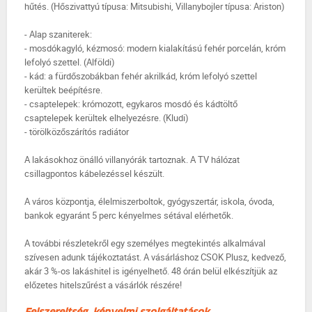
hűtés. (Hőszivattyú típusa: Mitsubishi, Villanybojler típusa: Ariston)
- Alap szaniterek:
- mosdókagyló, kézmosó: modern kialakítású fehér porcelán, króm
lefolyó szettel. (Alföldi)
- kád: a fürdőszobákban fehér akrilkád, króm lefolyó szettel
kerültek beépítésre.
- csaptelepek: krómozott, egykaros mosdó és kádtöltő
csaptelepek kerültek elhelyezésre. (Kludi)
- törölközőszárítós radiátor
A lakásokhoz önálló villanyórák tartoznak. A TV hálózat
csillagpontos kábelezéssel készült.
A város központja, élelmiszerboltok, gyógyszertár, iskola, óvoda,
bankok egyaránt 5 perc kényelmes sétával elérhetők.
A további részletekről egy személyes megtekintés alkalmával
szívesen adunk tájékoztatást. A vásárláshoz CSOK Plusz, kedvező,
akár 3 %-os lakáshitel is igényelhető. 48 órán belül elkészítjük az
előzetes hitelszűrést a vásárlók részére!