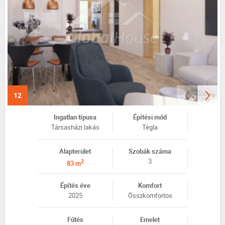
12
Ingatlan típusa
Építési mód
Társasházi lakás
Tégla
Alapterület
Szobák száma
3
2
83 m
Építés éve
Komfort
2025
Összkomfortos
Fűtés
Emelet