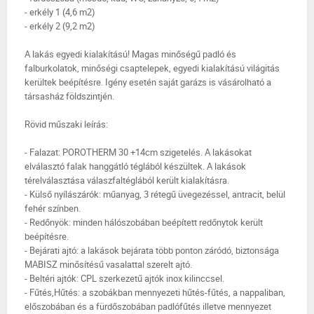
- erkély 1 (4,6 m2)
- erkély 2 (9,2 m2)
A lakás egyedi kialakítású! Magas minőségű padló és
falburkolatok, minőségi csaptelepek, egyedi kialakítású világitás
kerültek beépítésre. Igény esetén saját garázs is vásárolható a
társasház földszintjén.
Rövid műszaki leírás:
- Falazat: POROTHERM 30 +14cm szigetelés. A lakásokat
elválasztó falak hanggátló téglából készültek. A lakások
térelválasztása válaszfaltéglából került kialakításra.
- Külső nyílászárók: műanyag, 3 rétegű üvegezéssel, antracit, belül
fehér színben.
- Redőnyök: minden hálószobában beépített redőnytok került
beépítésre.
- Bejárati ajtó: a lakások bejárata több ponton záródó, biztonsága
MABISZ minősítésű vasalattal szerelt ajtó.
- Beltéri ajtók: CPL szerkezetű ajtók inox kilinccsel.
- Fűtés,Hűtés: a szobákban mennyezeti hűtés-fűtés, a nappaliban,
előszobában és a fürdőszobában padlófűtés illetve mennyezet