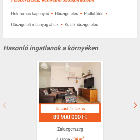
Felszereltség, kényelmi szolgáltatások
·
·
·
Elektromos kapunyitó
Hőszigetelés
Padlófűtés
·
Hőszigetelt műanyag ablak
Külső hőszigetelés
Hasonló ingatlanok a környéken
Társasházi lakás
89 900 000 Ft
Zalaegerszeg
2
4 szoba /
94 m