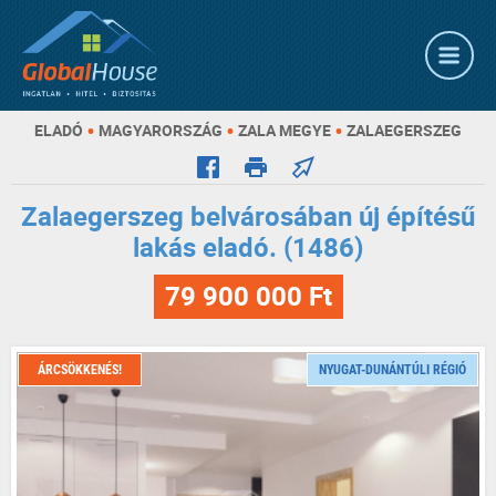
•
•
•
ELADÓ
MAGYARORSZÁG
ZALA MEGYE
ZALAEGERSZEG
Zalaegerszeg belvárosában új építésű
lakás eladó. (1486)
79 900 000 Ft
ÁRCSÖKKENÉS!
NYUGAT-DUNÁNTÚLI RÉGIÓ