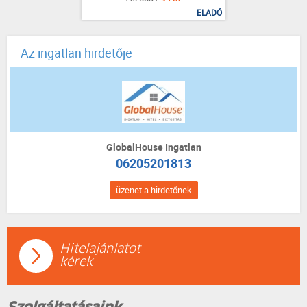
ELADÓ
Az ingatlan hirdetője
GlobalHouse Ingatlan
06205201813
üzenet a hirdetőnek
Hitelajánlatot
kérek