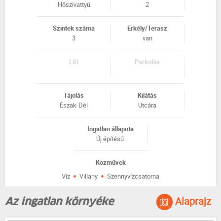
Hőszivattyú
2
Szintek száma
Erkély/Terasz
3
van
Lift
Parkolás
Tájolás
Kilátás
Észak-Dél
Utcára
Ingatlan állapota
Új építésű
Közművek
·
·
Víz
Villany
Szennyvízcsatorna
Alaprajz
Az ingatlan környéke