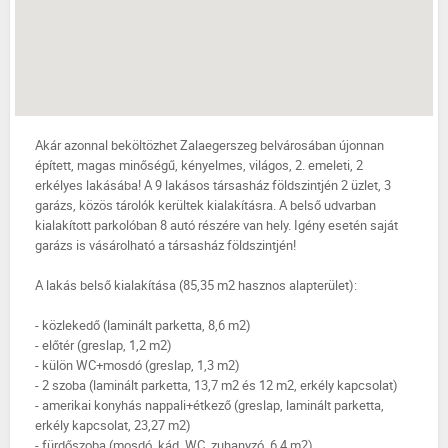
Akár azonnal beköltözhet Zalaegerszeg belvárosában újonnan
épített, magas minőségű, kényelmes, világos, 2. emeleti, 2
erkélyes lakásába! A 9 lakásos társasház földszintjén 2 üzlet, 3
garázs, közös tárolók kerültek kialakításra. A belső udvarban
kialakított parkolóban 8 autó részére van hely. Igény esetén saját
garázs is vásárolható a társasház földszintjén!
A lakás belső kialakítása (85,35 m2 hasznos alapterület):
- közlekedő (laminált parketta, 8,6 m2)
- előtér (greslap, 1,2 m2)
- külön WC+mosdó (greslap, 1,3 m2)
- 2 szoba (laminált parketta, 13,7 m2 és 12 m2, erkély kapcsolat)
- amerikai konyhás nappali+étkező (greslap, laminált parketta,
erkély kapcsolat, 23,27 m2)
- fürdőszoba (mosdó, kád, WC, zuhanyzó, 6,4 m2)