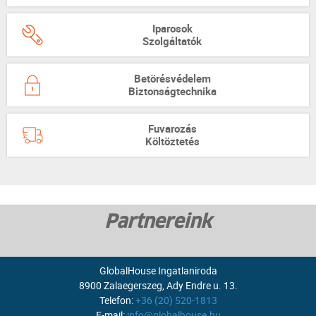
Iparosok
Szolgáltatók
Betörésvédelem
Biztonságtechnika
Fuvarozás
Költöztetés
Partnereink
GlobalHouse Ingatlaniroda
8900 Zalaegerszeg, Ady Endre u. 13.
Telefon:
+36 (20) 520-1813
E-mail:
info@globalhouse.hu