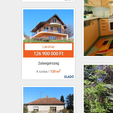
Lakóház
126 900 000 Ft
Zalaegerszeg
2
4 szoba /
120 m
ELADÓ