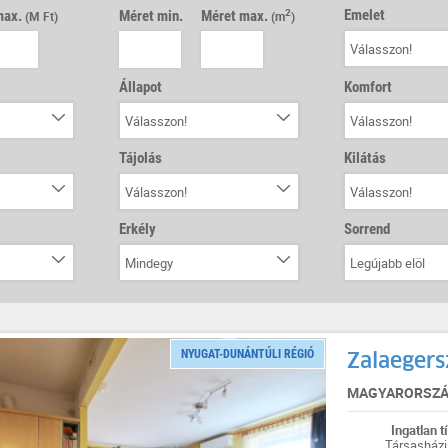
Emelet
max.
Méret min.
Méret max.
2
(M Ft)
(m
)
Válasszon!
Állapot
Komfort
Válasszon!
Válasszon!
Tájolás
Kilátás
Válasszon!
Válasszon!
Erkély
Sorrend
Mindegy
Legújabb elöl
NYUGAT-DUNÁNTÚLI RÉGIÓ
Zalaegers
MAGYARORSZÁG
Ingatlan t
Társasházi