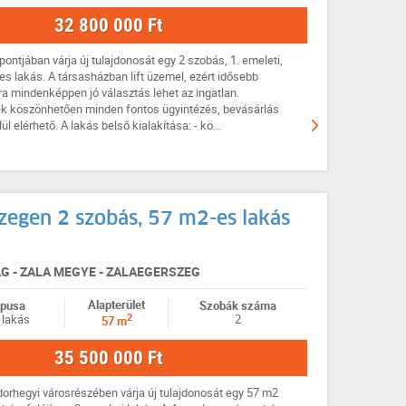
32 800 000 Ft
ontjában várja új tulajdonosát egy 2 szobás, 1. emeleti,
yes lakás. A társasházban lift üzemel, ezért idősebb
a mindenképpen jó választás lehet az ingatlan.
k köszönhetően minden fontos ügyintézés, bevásárlás
l elérhető. A lakás belső kialakítása: - kö...
zegen 2 szobás, 57 m2-es lakás
 - ZALA MEGYE - ZALAEGERSZEG
Alapterület
ípusa
Szobák száma
2
 lakás
2
57 m
35 500 000 Ft
orhegyi városrészében várja új tulajdonosát egy 57 m2