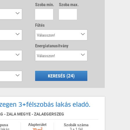
Szoba min.
Szoba max.
Fűtés
Válasszon!
Energiatanusítvány
Válasszon!
KERESÉS (
24
)
zegen 3+félszobás lakás eladó.
 - ZALA MEGYE - ZALAEGERSZEG
Alapterület
ípusa
Szobák száma
2
 lakás
3 + 1 fél
70 m