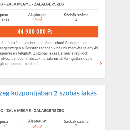
 - ZALA MEGYE - ZALAEGERSZEG
Alapterület
ípusa
Szobák száma
2
 lakás
2
49 m
44 900 000 Ft
i stílusú lakás teljes berendezéssel eladó Zalaegerszeg
laegerszegen a Kossuth utcában kínálunk megvételre egy 49
 igényesen felújított, 2 szobás lakást, amely a régi idők
t ötvözi a modern műszaki tartalommal. Az ingatlan kiváló
át otthonnak, mind bef...
zeg központjában 2 szobás lakás
 - ZALA MEGYE - ZALAEGERSZEG
Alapterület
ípusa
Szobák száma
2
 lakás
2
64 m