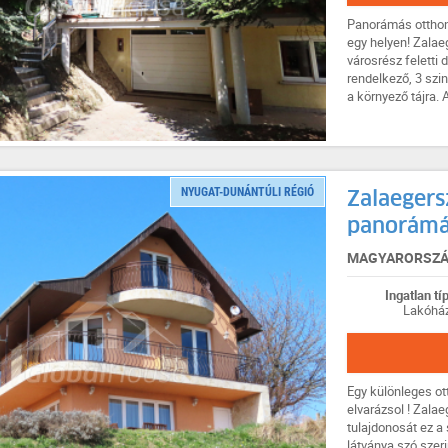
Panorámás otthon 
egy helyen! Zalae
városrész feletti
rendelkező, 3 szi
a környező tájra. A
NYUGAT-DUNÁNTÚLI RÉGIÓ
Zalaegers
panorámáv
MAGYARORSZÁG
Ingatlan tí
Lakóhá
Egy különleges o
elvarázsol ! Zala
tulajdonosát ez a 
látványa szó szeri