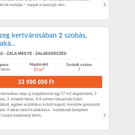
cát mutatja – nappal a nyüzsgő váro...
zeg kertvárosában 2 szobás,
aká...
 - ZALA MEGYE - ZALAEGERSZEG
Alapterület
ípusa
Szobák száma
2
 lakás
2
57 m
33 900 000 Ft
városában várja új tulajdonosát egy 57 m2 alapterületű, 2
yes, 3. emeleti lakás. A 4 szintes társasház külső
látott, egyben esztétikus külsőt kapott, körülötte gondozott
ható. A lakás belső kialakítása: - közlekedő (beépített
 szoba (vadonatúj lamin...