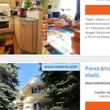
Tágas, világos cs
kedvelt kertvárosi
3+1 félszobás lak
nyugati fekvésnek
a 10 m²-es erkély 
NYUGAT-DUNÁNTÚLI RÉGIÓ
Panorámás
eladó.
MAGYARORSZÁG
Ingatlan tí
Lakóhá