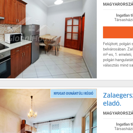
MAGYARORSZÁG
Ingatlan t
Társasházi
Felújított, polgár
belvárosában. Za
m²-es, 1. emeleti,
polgári hangulatá
választás mind saj
NYUGAT-DUNÁNTÚLI RÉGIÓ
Zalaegers
eladó.
MAGYARORSZÁG
Ingatlan t
Társasházi