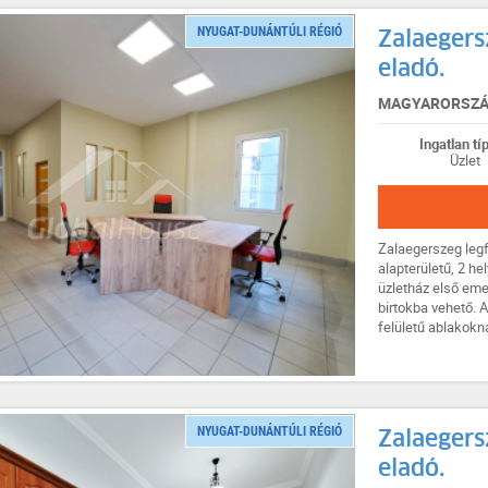
NYUGAT-DUNÁNTÚLI RÉGIÓ
Zalaegers
eladó.
MAGYARORSZÁG
Ingatlan tí
Üzlet
Zalaegerszeg legf
alapterületű, 2 he
üzletház első emel
birtokba vehető. A
felületű ablakoknak
NYUGAT-DUNÁNTÚLI RÉGIÓ
Zalaegers
eladó.