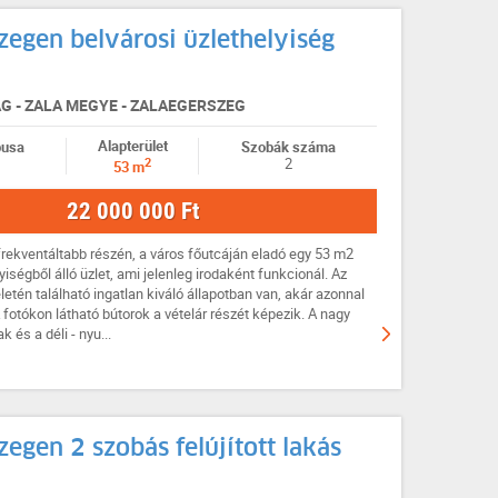
zegen belvárosi üzlethelyiség
 - ZALA MEGYE - ZALAEGERSZEG
Alapterület
pusa
Szobák száma
2
2
53 m
22 000 000 Ft
rekventáltabb részén, a város főutcáján eladó egy 53 m2
lyiségből álló üzlet, ami jelenleg irodaként funkcionál. Az
etén található ingatlan kiváló állapotban van, akár azonnal
 fotókon látható bútorok a vételár részét képezik. A nagy
 és a déli - nyu...
zegen 2 szobás felújított lakás