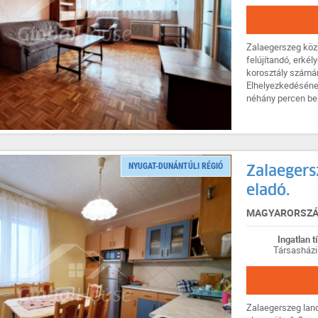
Zalaegerszeg közp
felújítandó, erkél
korosztály számár
Elhelyezkedéséne
néhány percen belü
NYUGAT-DUNÁNTÚLI RÉGIÓ
Zalaegers
eladó.
MAGYARORSZÁG
Ingatlan t
Társasházi
Zalaegerszeg land