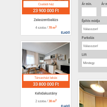
Ár min.
Ár 
Családi ház
23 900 000 Ft
Zalaszentbalázs
Építés módja
2
4 szoba /
78 m
Válasszon!
ELADÓ
Parkolás
Válasszon!
Lift
Mindegy
Társasházi lakás
33 800 000 Ft
Kehidakustány
2
2 szoba /
38 m
ELADÓ