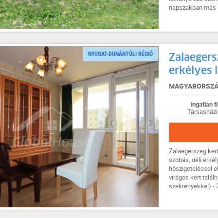
napszakban más ar
NYUGAT-DUNÁNTÚLI RÉGIÓ
Zalaegers
erkélyes l
MAGYARORSZÁG
Ingatlan t
Társasházi
Zalaegerszeg kert
szobás, déli erkél
hőszigeteléssel el
virágos kert talál
szekrényekkel) - 2