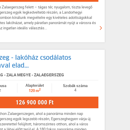
Zalaegerszeg felett – tágas tér, nyugalom, tiszta levegő
gerszeg egyik legkedveltebb részén, a Landorhegyi
 dombon kínálunk megvételre egy kivételes adottságokkal
ntes lakóházat, amely páratlan panorámát nyújt a városra és
z ingatlan ideális választás...
zeg - lakóház csodálatos
al elad...
 - ZALA MEGYE - ZALAEGERSZEG
Alapterület
pusa
Szobák száma
2
z
4
120 m
126 900 000 Ft
tthon Zalaegerszegen, ahol a panoráma minden nap
egerszeg egyik legszebb részén, Egerszeghegyen várja új
szeretettel felújított, háromszintes otthon, ahol a város
nt a lábai előtt terül el. A 180 fokos panoráma minden