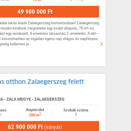
49 900 000 Ft
aládi lakás eladó Zalaegerszeg kertvárosában! Zalaegerszeg
 részén kínálunk megvételre egy kiváló állapotú, 70 m²-es,
ást egy rendezett, 4 emeletes társasház 3. emeletén. A dél–
 köszönhetően az ingatlan egész nap világos és napfényes,
pedig kellemes pi...
 otthon Zalaegerszeg felett
 - ZALA MEGYE - ZALAEGERSZEG
Alapterület
pusa
Szobák száma
2
z
5
200 m
62 900 000 Ft
(irányár)