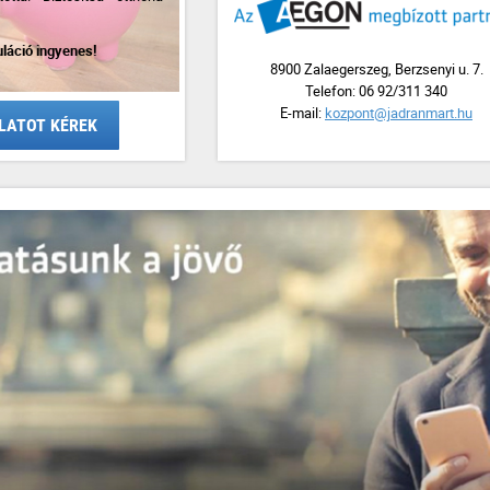
uláció ingyenes!
8900 Zalaegerszeg, Berzsenyi u. 7.
Telefon: 06 92/311 340
E-mail:
kozpont@jadranmart.hu
LATOT KÉREK