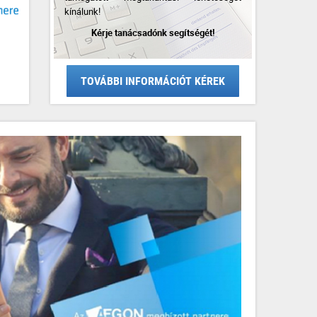
kínálunk!
Kérje tanácsadónk segítségét!
TOVÁBBI INFORMÁCIÓT KÉREK