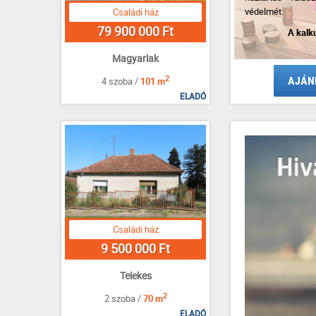
védelmét.
Családi ház
79 900 000 Ft
A kalk
Magyarlak
AJÁN
2
4 szoba /
101 m
ELADÓ
Családi ház
9 500 000 Ft
Telekes
2
2 szoba /
70 m
ELADÓ