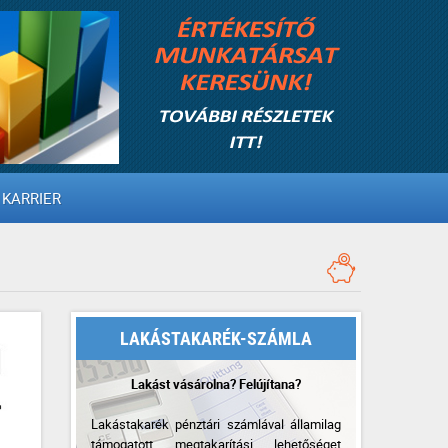
KARRIER
LAKÁSTAKARÉK-SZÁMLA
Lakást vásárolna? Felújítana?
Lakástakarék pénztári számlával államilag
támogatott megtakarítási lehetőséget