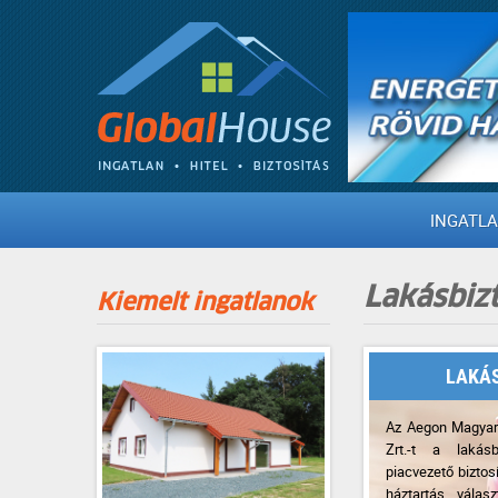
INGATL
Lakásbizt
Kiemelt ingatlanok
LAKÁ
Az Aegon Magyaro
Zrt.-t a lakásb
piacvezető biztosí
háztartás válasz