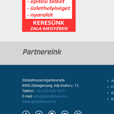
Partnereink
GlobalHouse Ingatlaniroda
A
8900 Zalaegerszeg, Ady Endre u. 13.
F
Telefon:
+36 (20) 520-1813
R
E-mail:
info@globalhouse.hu
K
www.globalhouse.hu