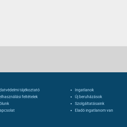
datvédelmi tájékoztató
Ingatlanok
elhasználási feltételek
Új beruházások
ólunk
Szolgáltatásaink
apcsolat
Eladó ingatlanom van