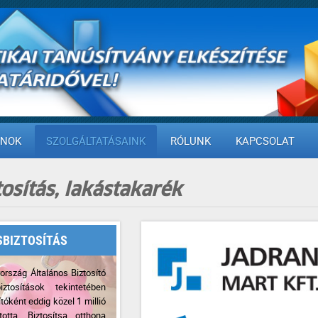
ANOK
SZOLGÁLTATÁSAINK
RÓLUNK
KAPCSOLAT
osítás, lakástakarék
SBIZTOSÍTÁS
rszág Általános Biztosító
iztosítások tekintetében
tóként eddig közel 1 millió
totta. Biztosítsa otthona