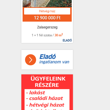
Hétvégi ház
12 900 000 Ft
Zalaegerszeg
2
1 + 1 fél szoba /
30 m
ELADÓ
Eladó
ingatlanom van