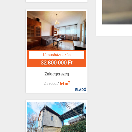
Társasházi lakás
32 800 000 Ft
Zalaegerszeg
2
2 szoba /
64 m
ELADÓ