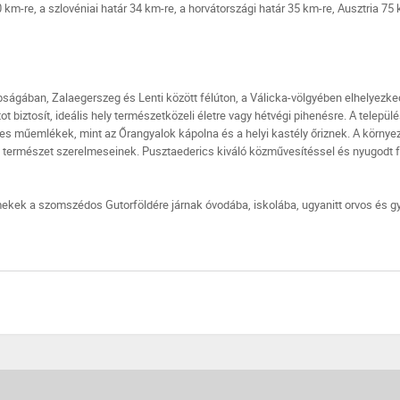
km-re, a szlovéniai határ 34 km-re, a horvátországi határ 35 km-re, Ausztria 75
ságában, Zalaegerszeg és Lenti között félúton, a Válicka-völgyében elhelyezk
ot biztosít, ideális hely természetközeli életre vagy hétvégi pihenésre. A telepü
es műemlékek, mint az Őrangyalok kápolna és a helyi kastély őriznek. A környe
természet szerelmeseinek. Pusztaederics kiváló közművesítéssel és nyugodt fal
rmekek a szomszédos Gutorföldére járnak óvodába, iskolába, ugyanitt orvos és gy