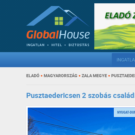
INGATL
•
•
•
ELADÓ
MAGYARORSZÁG
ZALA MEGYE
PUSZTAEDE
Pusztaedericsen 2 szobás családi
NYUGAT-DU