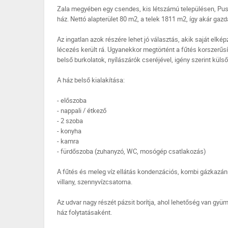
Zala megyében egy csendes, kis létszámú településen, Puszt
ház. Nettó alapterület 80 m2, a telek 1811 m2, így akár gazd
Az ingatlan azok részére lehet jó választás, akik saját elkép
lécezés került rá. Ugyanekkor megtörtént a fűtés korszerűsí
belső burkolatok, nyílászárók cseréjével, igény szerint küls
A ház belső kialakítása:
- előszoba
- nappali / étkező
- 2 szoba
- konyha
- kamra
- fürdőszoba (zuhanyzó, WC, mosógép csatlakozás)
A fűtés és meleg víz ellátás kondenzációs, kombi gázkazánn
villany, szennyvízcsatorna.
Az udvar nagy részét pázsit borítja, ahol lehetőség van gyüm
ház folytatásaként.