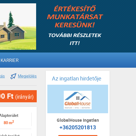
KARRIER
tás
Megjelölés
Az ingatlan hirdetője
00 Ft
(irányár)
Alapterület
GlobalHouse Ingatlan
2
80 m
+36205201813