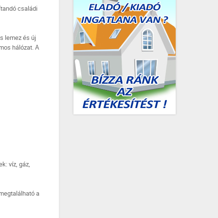
ítandó családi
es lemez és új
amos hálózat. A
: víz, gáz,
 megtalálható a