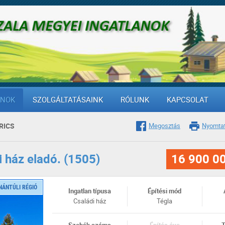
ANOK
SZOLGÁLTATÁSAINK
RÓLUNK
KAPCSOLAT
RICS
Megosztás
Nyomta
 ház eladó. (1505)
16 900 0
NÁNTÚLI RÉGIÓ
Ingatlan típusa
Építési mód
Családi ház
Tégla