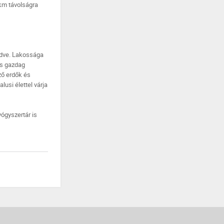
 km távolságra
edve. Lakossága
lés gazdag
ző erdők és
usi élettel várja
ógyszertár is