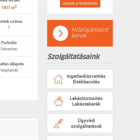
elek terület
üzenet a hirdetőnek
2
1811 m
intek száma
1
Hitelajánlatot
kérek
Parkolás
Udvarban
Szolgáltatásaink
atlan állapota
Felújítandó
Ingatlanközvetítés
Értékbecslés
Lakásbiztosítás
Lakástakarék
Ügyvédi
szolgáltatások