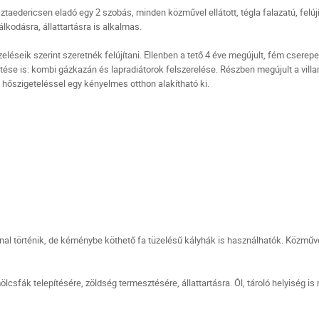
aedericsen eladó egy 2 szobás, minden közművel ellátott, tégla falazatú, felúj
álkodásra, állattartásra is alkalmas.
zeléseik szerint szeretnék felújítani. Ellenben a tető 4 éve megújult, fém cserep
tése is: kombi gázkazán és lapradiátorok felszerelése. Részben megújult a vill
ő hőszigeteléssel egy kényelmes otthon alakítható ki.
al történik, de kéménybe köthető fa tüzelésű kályhák is használhatók. Közművek
ölcsfák telepítésére, zöldség termesztésére, állattartásra. Ól, tároló helyiség is