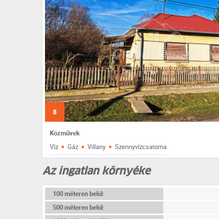
8
Közművek
·
·
·
Víz
Gáz
Villany
Szennyvízcsatorna
Az ingatlan környéke
100 méteren belül:
500 méteren belül: