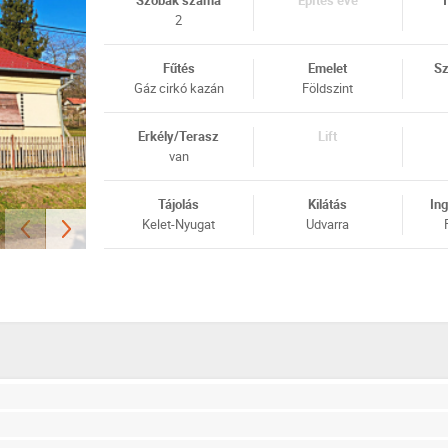
Szobák száma
Építés éve
T
2
Fűtés
Emelet
Sz
Gáz cirkó kazán
Földszint
Erkély/Terasz
Lift
van
Tájolás
Kilátás
Ing
Kelet-Nyugat
Udvarra