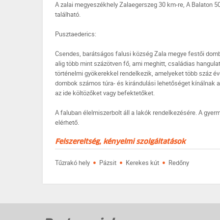
A zalai megyeszékhely Zalaegerszeg 30 km-re, A Balaton 50 
található.
Pusztaederics:
Csendes, barátságos falusi község Zala megye festői domb
alig több mint százötven fő, ami meghitt, családias hangulat
történelmi gyökerekkel rendelkezik, amelyeket több száz év
dombok számos túra- és kirándulási lehetőséget kínálnak a 
az ide költözőket vagy befektetőket.
A faluban élelmiszerbolt áll a lakók rendelkezésére. A gye
elérhető.
Felszereltség, kényelmi szolgáltatások
·
·
·
Tűzrakó hely
Pázsit
Kerekes kút
Redőny