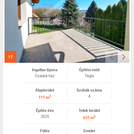
17
Ingatlan típusa
Építési mód
Családi ház
Tégla
Alapterület
Szobák száma
4
2
111 m
Építés éve
Telek terület
2025
2
631 m
Fűtés
Emelet