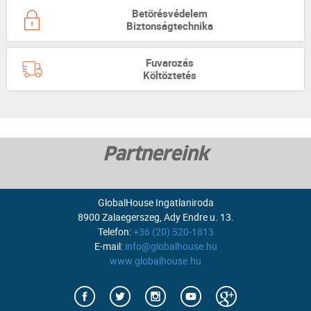
Betörésvédelem
Biztonságtechnika
Fuvarozás
Költöztetés
Partnereink
GlobalHouse Ingatlaniroda
8900 Zalaegerszeg, Ady Endre u. 13.
Telefon:
+36 (20) 520-1813
E-mail:
info@globalhouse.hu
www.globalhouse.hu