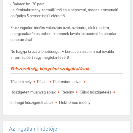
- Balaton kb. 20 perc
- a Kehidakustányi termálfürdő és a népszerű, magas színvonalú
golfpálya 5 percen belül elérhető
Ez az ingatlan ideális választás azok számára, akik modern,
energiatakarékos otthont keresnek kiváló lokációval és páratlan
panorámával.
Ne hagyja ki ezt a lehetőséget – keressen bizalommal további
információért vagy megtekintésért!
Felszereltség, kényelmi szolgáltatások
·
·
·
Tűzrakó hely
Pázsit
Parkosított udvar
·
·
·
Hőszigetelt műanyag ablak
Redőny
Külső hőszigetelés
·
3 rétegű hőszigetelt ablak
Elektromos redőny
Az ingatlan hirdetője