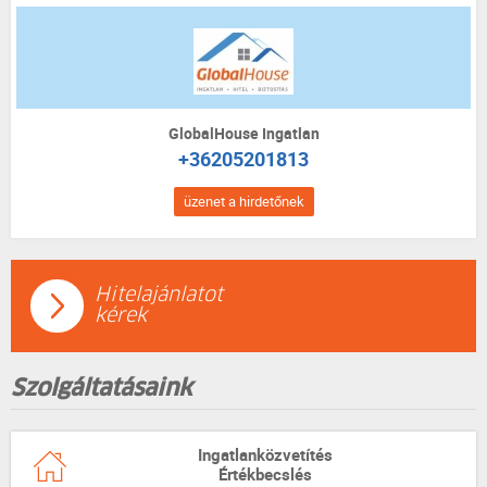
GlobalHouse Ingatlan
+36205201813
üzenet a hirdetőnek
Hitelajánlatot
kérek
Szolgáltatásaink
Ingatlanközvetítés
Értékbecslés