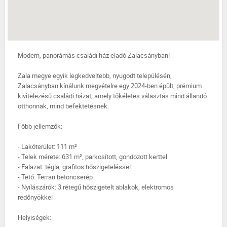
Modern, panorámás családi ház eladó Zalacsányban!
Zala megye egyik legkedveltebb, nyugodt településén,
Zalacsányban kínálunk megvételre egy 2024-ben épült, prémium
kivitelezésű családi házat, amely tökéletes választás mind állandó
otthonnak, mind befektetésnek.
Főbb jellemzők:
- Lakóterület: 111 m²
- Telek mérete: 631 m², parkosított, gondozott kerttel
- Falazat: tégla, grafitos hőszigeteléssel
- Tető: Terran betoncserép
- Nyílászárók: 3 rétegű hőszigetelt ablakok, elektromos
redőnyökkel
Helyiségek: