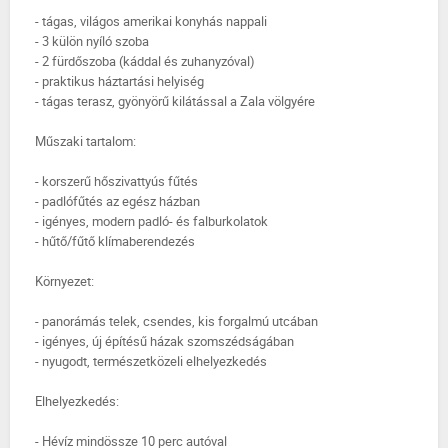
- tágas, világos amerikai konyhás nappali
- 3 külön nyíló szoba
- 2 fürdőszoba (káddal és zuhanyzóval)
- praktikus háztartási helyiség
- tágas terasz, gyönyörű kilátással a Zala völgyére
Műszaki tartalom:
- korszerű hőszivattyús fűtés
- padlófűtés az egész házban
- igényes, modern padló- és falburkolatok
- hűtő/fűtő klímaberendezés
Környezet:
- panorámás telek, csendes, kis forgalmú utcában
- igényes, új építésű házak szomszédságában
- nyugodt, természetközeli elhelyezkedés
Elhelyezkedés:
- Hévíz mindössze 10 perc autóval