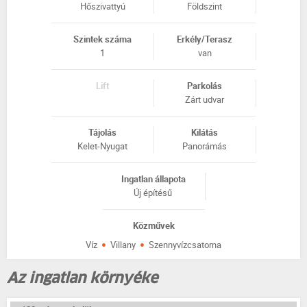
Hőszivattyú
Földszint
Szintek száma
Erkély/Terasz
1
van
Lift
Parkolás
Zárt udvar
Tájolás
Kilátás
Kelet-Nyugat
Panorámás
Ingatlan állapota
Új építésű
Közművek
·
·
Víz
Villany
Szennyvízcsatorna
Az ingatlan környéke