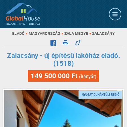
•
•
•
ELADÓ
MAGYARORSZÁG
ZALA MEGYE
ZALACSÁNY
Zalacsány - új építésű lakóház eladó.
(1518)
149 500 000 Ft
(irányár)
NYUGAT-DUNÁNTÚLI RÉGIÓ