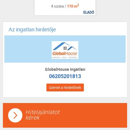
2
4 szoba /
110 m
ELADÓ
Az ingatlan hirdetője
GlobalHouse Ingatlan
06205201813
üzenet a hirdetőnek
Hitelajánlatot
kérek