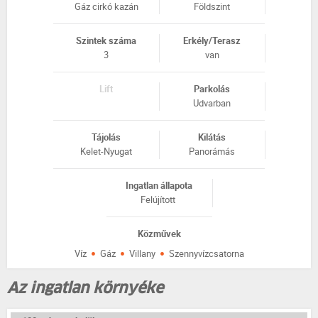
Gáz cirkó kazán
Földszint
Szintek száma
Erkély/Terasz
3
van
Lift
Parkolás
Udvarban
Tájolás
Kilátás
Kelet-Nyugat
Panorámás
Ingatlan állapota
Felújított
Közművek
·
·
·
Víz
Gáz
Villany
Szennyvízcsatorna
Az ingatlan környéke