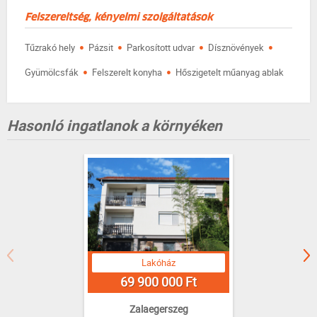
Felszereltség, kényelmi szolgáltatások
·
·
·
·
Tűzrakó hely
Pázsit
Parkosított udvar
Dísznövények
·
·
Gyümölcsfák
Felszerelt konyha
Hőszigetelt műanyag ablak
Hasonló ingatlanok a környéken
Lakóház
69 900 000 Ft
Zalaegerszeg