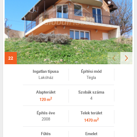
22
Ingatlan típusa
Építési mód
Lakóház
Tégla
Alapterület
Szobák száma
4
2
120 m
Építés éve
Telek terület
2008
2
1470 m
Fűtés
Emelet