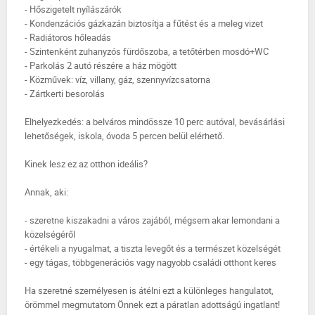
- Hőszigetelt nyílászárók
- Kondenzációs gázkazán biztosítja a fűtést és a meleg vizet
- Radiátoros hőleadás
- Szintenként zuhanyzós fürdőszoba, a tetőtérben mosdó+WC
- Parkolás 2 autó részére a ház mögött
- Közművek: víz, villany, gáz, szennyvízcsatorna
- Zártkerti besorolás
Elhelyezkedés: a belváros mindössze 10 perc autóval, bevásárlási
lehetőségek, iskola, óvoda 5 percen belül elérhető.
Kinek lesz ez az otthon ideális?
Annak, aki:
- szeretne kiszakadni a város zajából, mégsem akar lemondani a
közelségéről
- értékeli a nyugalmat, a tiszta levegőt és a természet közelségét
- egy tágas, többgenerációs vagy nagyobb családi otthont keres
Ha szeretné személyesen is átélni ezt a különleges hangulatot,
örömmel megmutatom Önnek ezt a páratlan adottságú ingatlant!