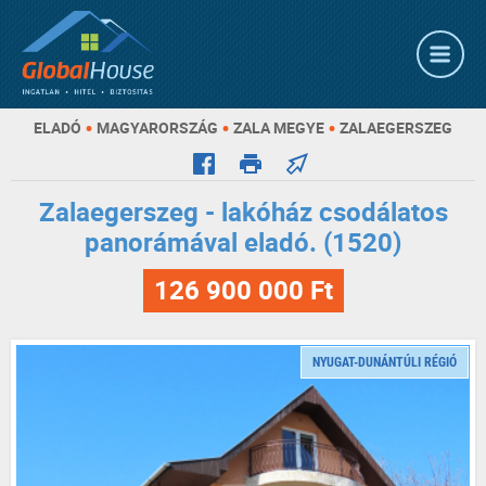
•
•
•
ELADÓ
MAGYARORSZÁG
ZALA MEGYE
ZALAEGERSZEG
Zalaegerszeg - lakóház csodálatos
panorámával eladó. (1520)
126 900 000 Ft
NYUGAT-DUNÁNTÚLI RÉGIÓ