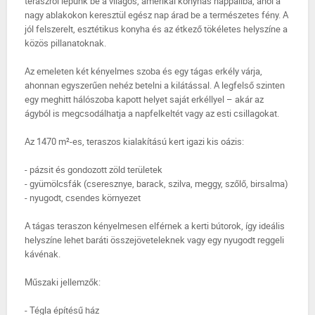
teraszról lépünk be a világos, amerikai konyhás nappaliba, ahol a
nagy ablakokon keresztül egész nap árad be a természetes fény. A
jól felszerelt, esztétikus konyha és az étkező tökéletes helyszíne a
közös pillanatoknak.
Az emeleten két kényelmes szoba és egy tágas erkély várja,
ahonnan egyszerűen nehéz betelni a kilátással. A legfelső szinten
egy meghitt hálószoba kapott helyet saját erkéllyel – akár az
ágyból is megcsodálhatja a napfelkeltét vagy az esti csillagokat.
Az 1470 m²-es, teraszos kialakítású kert igazi kis oázis:
- pázsit és gondozott zöld területek
- gyümölcsfák (cseresznye, barack, szilva, meggy, szőlő, birsalma)
- nyugodt, csendes környezet
A tágas teraszon kényelmesen elférnek a kerti bútorok, így ideális
helyszíne lehet baráti összejöveteleknek vagy egy nyugodt reggeli
kávénak.
Műszaki jellemzők:
- Tégla építésű ház