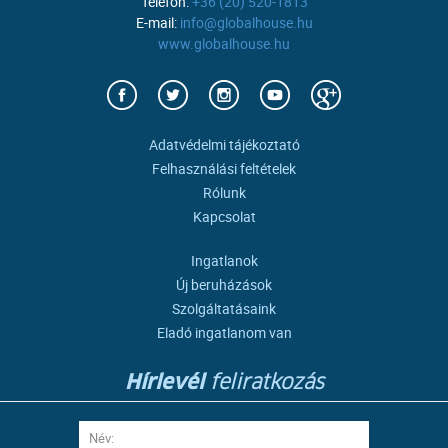
Telefon:
+36 (20) 520-1813
E-mail:
info@globalhouse.hu
www.globalhouse.hu
Adatvédelmi tájékoztató
Felhasználási feltételek
Rólunk
Kapcsolat
Ingatlanok
Új beruházások
Szolgáltatásaink
Eladó ingatlanom van
Hírlevél
feliratkozás