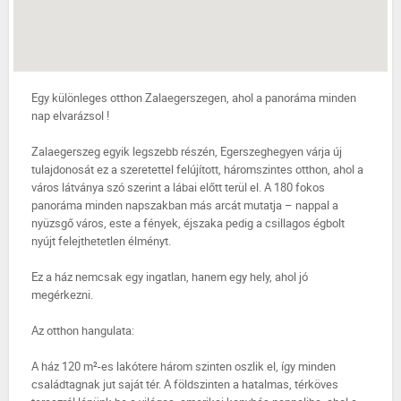
Egy különleges otthon Zalaegerszegen, ahol a panoráma minden
nap elvarázsol !
Zalaegerszeg egyik legszebb részén, Egerszeghegyen várja új
tulajdonosát ez a szeretettel felújított, háromszintes otthon, ahol a
város látványa szó szerint a lábai előtt terül el. A 180 fokos
panoráma minden napszakban más arcát mutatja – nappal a
nyüzsgő város, este a fények, éjszaka pedig a csillagos égbolt
nyújt felejthetetlen élményt.
Ez a ház nemcsak egy ingatlan, hanem egy hely, ahol jó
megérkezni.
Az otthon hangulata:
A ház 120 m²-es lakótere három szinten oszlik el, így minden
családtagnak jut saját tér. A földszinten a hatalmas, térköves