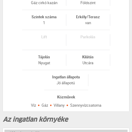
Gáz cirkó kazán
Földszint
Szintek száma
Erkély/Terasz
1
van
Lift
Parkolás
Tájolás
Kilátás
Nyugat
Utcára
Ingatlan állapota
Jó állapotú
Közművek
·
·
·
Víz
Gáz
Villany
Szennyvízcsatorna
Az ingatlan környéke