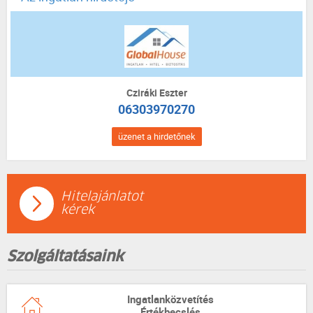
Cziráki Eszter
06303970270
üzenet a hirdetőnek
Hitelajánlatot
kérek
Szolgáltatásaink
Ingatlanközvetítés
Értékbecslés