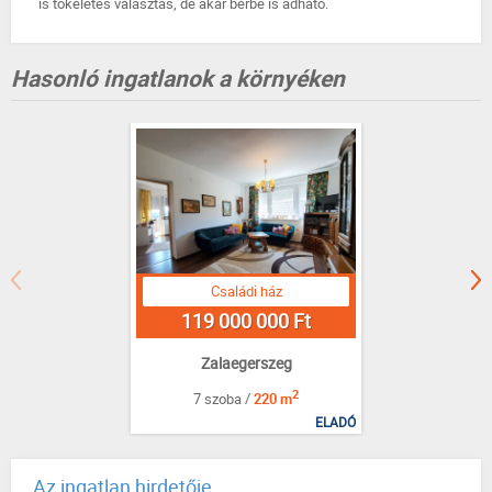
is tökéletes választás, de akár bérbe is adható.
Hasonló ingatlanok a környéken
Családi ház
119 000 000 Ft
Zalaegerszeg
2
7 szoba /
220 m
ELADÓ
Az ingatlan hirdetője