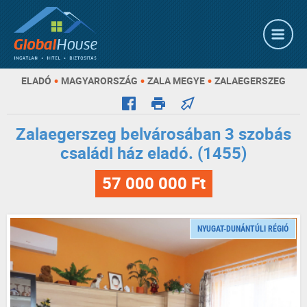
•
•
•
ELADÓ
MAGYARORSZÁG
ZALA MEGYE
ZALAEGERSZEG
Zalaegerszeg belvárosában 3 szobás
családi ház eladó. (1455)
57 000 000 Ft
NYUGAT-DUNÁNTÚLI RÉGIÓ