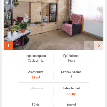
8
Ingatlan típusa
Építési mód
Családi ház
Tégla
Alapterület
Szobák száma
3
2
86 m
Építés éve
Telek terület
2
370 m
Fűtés
Emelet