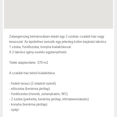
Zalaegerszeg belvárosában eladó egy 2 szobás családi ház nagy
terasszal. Az épülethez tartozik egy jelenleg külön bejáratú lakrész
1 szoba, fürdőszoba, konyha kialakítással.
A 2 lakrész igény esetén egybenyitható.
Telek alapterülete: 370 m2
A családi ház belső kialakítása:
- fedett terasz (2 oldalról nyitott)
- előszoba (kerámia járólap)
- fürdőszoba (mosdó, zuhanykabin, WC)
- 2 szoba (parketta, kerámia járólap, klímaberendezés)
- konyha (kerámia járólap)
- spájz