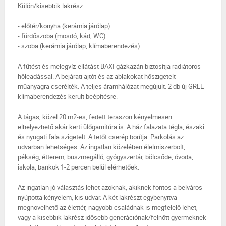
Külön/kisebbik lakrész:
- előtér/konyha (kerámia járólap)
- fürdőszoba (mosdó, kád, WC)
- szoba (kerámia járólap, klímaberendezés)
A fűtést és melegvíz-ellátást BAXI gázkazán biztosítja radiátoros
hőleadással. A bejárati ajtót és az ablakokat hőszigetelt
műanyagra cserélték. A teljes áramhálózat megújult. 2 db új GREE
klímaberendezés került beépítésre.
A tágas, közel 20 m2-es, fedett teraszon kényelmesen
elhelyezhető akár kerti ülőgarnitúra is. A ház falazata tégla, északi
és nyugati fala szigetelt. A tetőt cserép borítja. Parkolás az
udvarban lehetséges. Az ingatlan közelében élelmiszerbolt,
pékség, étterem, buszmegálló, gyógyszertár, bölcsőde, óvoda,
iskola, bankok 1-2 percen belül elérhetőek.
Az ingatlan jó választás lehet azoknak, akiknek fontos a belváros
nyújtotta kényelem, kis udvar. A két lakrészt egybenyitva
megnövelhető az élettér, nagyobb családnak is megfelelő lehet,
vagy a kisebbik lakrész idősebb generációnak/felnőtt gyermeknek