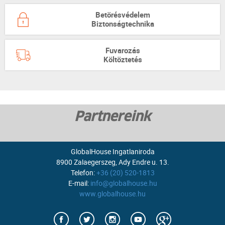
Betörésvédelem
Biztonságtechnika
Fuvarozás
Költöztetés
Partnereink
GlobalHouse Ingatlaniroda
8900 Zalaegerszeg, Ady Endre u. 13.
Telefon:
+36 (20) 520-1813
E-mail:
info@globalhouse.hu
www.globalhouse.hu