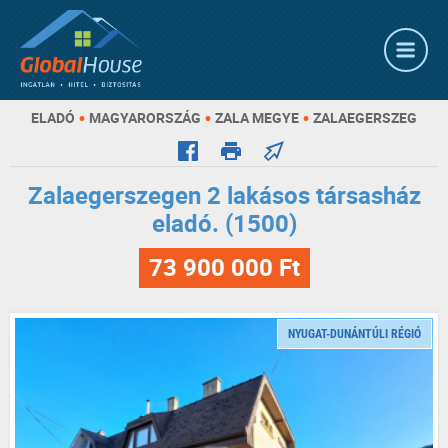
•
•
•
ELADÓ
MAGYARORSZÁG
ZALA MEGYE
ZALAEGERSZEG
Zalaegerszegen 2 lakásos társasház
eladó. (1500)
73 900 000 Ft
NYUGAT-DUNÁNTÚLI RÉGIÓ