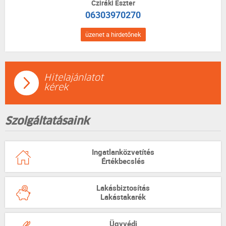
Cziráki Eszter
06303970270
üzenet a hirdetőnek
Hitelajánlatot
kérek
Szolgáltatásaink
Ingatlanközvetítés
Értékbecslés
Lakásbiztosítás
Lakástakarék
Ügyvédi