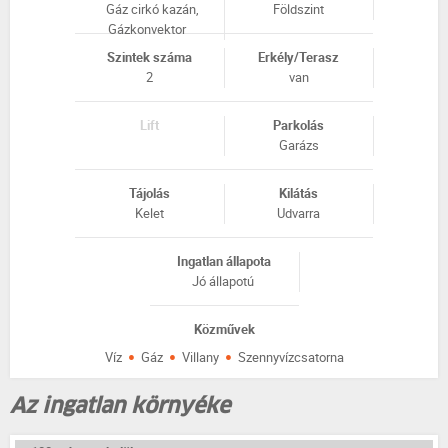
Gáz cirkó kazán,
Földszint
Gázkonvektor
Szintek száma
Erkély/Terasz
2
van
Lift
Parkolás
Garázs
Tájolás
Kilátás
Kelet
Udvarra
Ingatlan állapota
Jó állapotú
Közművek
·
·
·
Víz
Gáz
Villany
Szennyvízcsatorna
Az ingatlan környéke