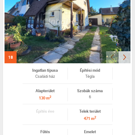
18
Ingatlan típusa
Építési mód
Családi ház
Tégla
Alapterület
Szobák száma
6
2
130 m
Építés éve
Telek terület
2
471 m
Fűtés
Emelet