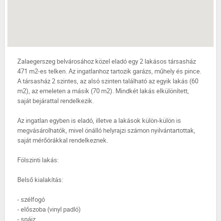
Zalaegerszeg belvárosához közel eladó egy 2 lakásos társasház
471 m2-es telken. Az ingatlanhoz tartozik garázs, műhely és pince.
A társasház 2 szintes, az alsó szinten található az egyik lakás (60
m2), az emeleten a másik (70 m2). Mindkét lakás elkülönített,
saját bejárattal rendelkezik.
Az ingatlan egyben is eladó, illetve a lakások külön-külön is
megvásárolhatók, mivel önálló helyrajzi számon nyilvántartottak,
saját mérőórákkal rendelkeznek.
Fölszinti lakás:
Belső kialakítás:
- szélfogó
- előszoba (vinyl padló)
- spájz