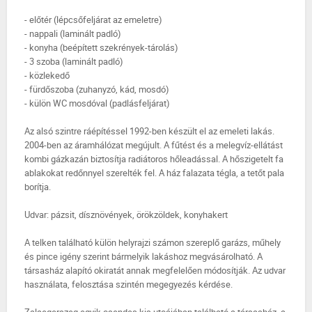
- előtér (lépcsőfeljárat az emeletre)
- nappali (laminált padló)
- konyha (beépített szekrények-tárolás)
- 3 szoba (laminált padló)
- közlekedő
- fürdőszoba (zuhanyzó, kád, mosdó)
- külön WC mosdóval (padlásfeljárat)
Az alsó szintre ráépítéssel 1992-ben készült el az emeleti lakás.
2004-ben az áramhálózat megújult. A fűtést és a melegvíz-ellátást
kombi gázkazán biztosítja radiátoros hőleadással. A hőszigetelt fa
ablakokat redőnnyel szerelték fel. A ház falazata tégla, a tetőt pala
borítja.
Udvar: pázsit, dísznövények, örökzöldek, konyhakert
A telken található külön helyrajzi számon szereplő garázs, műhely
és pince igény szerint bármelyik lakáshoz megvásárolható. A
társasház alapító okiratát annak megfelelően módosítják. Az udvar
használata, felosztása szintén megegyezés kérdése.