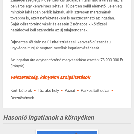
Zalaegerszeg egyik csendes kis utcájában található a társasház, a
belváros egy kényelmes sétával 10 percen belül elérhető. Jelenleg
mindkét lakásban bérlők laknak, akik szívesen maradnának
továbbra is, ezért befektetésként is hasznosítható az ingatlan.
Saját célra történő vásárlás esetén 2 hónapos kiköltözési
határidővel kell számolnia az új tulajdonosnak.
Díjmentes 48 órán belüli hitelszűréssel, kedvező díjszabású
ügyvéddel tudjuk segíteni vevőink ingatlanvásárlását.
Az ingatlan ára egyben történő megvásárlása esetén: 73.900.000 Ft
(irányár)
Felszereltség, kényelmi szolgáltatások
·
·
·
·
Kerti bútorok
Tűzrakó hely
Pázsit
Parkosított udvar
Dísznövények
Hasonló ingatlanok a környéken