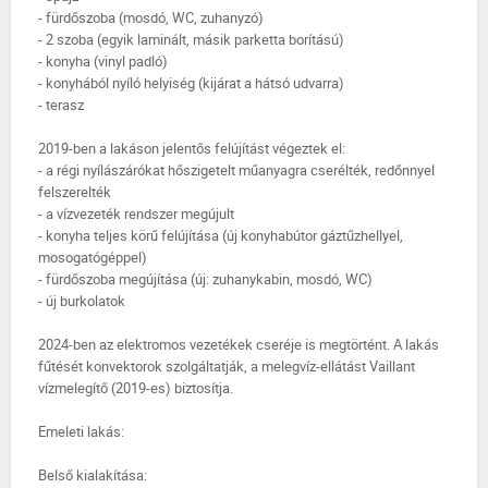
- fürdőszoba (mosdó, WC, zuhanyzó)
- 2 szoba (egyik laminált, másik parketta borítású)
- konyha (vinyl padló)
- konyhából nyíló helyiség (kijárat a hátsó udvarra)
- terasz
2019-ben a lakáson jelentős felújítást végeztek el:
- a régi nyílászárókat hőszigetelt műanyagra cserélték, redőnnyel
felszerelték
- a vízvezeték rendszer megújult
- konyha teljes körű felújítása (új konyhabútor gáztűzhellyel,
mosogatógéppel)
- fürdőszoba megújítása (új: zuhanykabin, mosdó, WC)
- új burkolatok
2024-ben az elektromos vezetékek cseréje is megtörtént. A lakás
fűtését konvektorok szolgáltatják, a melegvíz-ellátást Vaillant
vízmelegítő (2019-es) biztosítja.
Emeleti lakás:
Belső kialakítása: