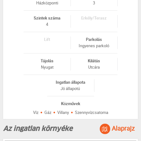
Házközponti
3
Szintek száma
Erkély/Terasz
4
Lift
Parkolás
Ingyenes parkoló
Tájolás
Kilátás
Nyugat
Utcára
Ingatlan állapota
Jó állapotú
Közművek
·
·
·
Víz
Gáz
Villany
Szennyvízcsatorna
Alaprajz
Az ingatlan környéke