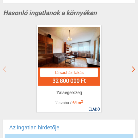
Hasonló ingatlanok a környéken
Társasházi lakás
32 800 000 Ft
Zalaegerszeg
2
2 szoba /
64 m
ELADÓ
Az ingatlan hirdetője