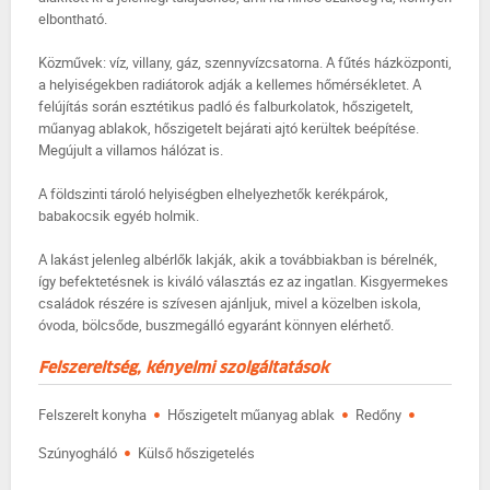
elbontható.
Közművek: víz, villany, gáz, szennyvízcsatorna. A fűtés házközponti,
a helyiségekben radiátorok adják a kellemes hőmérsékletet. A
felújítás során esztétikus padló és falburkolatok, hőszigetelt,
műanyag ablakok, hőszigetelt bejárati ajtó kerültek beépítése.
Megújult a villamos hálózat is.
A földszinti tároló helyiségben elhelyezhetők kerékpárok,
babakocsik egyéb holmik.
A lakást jelenleg albérlők lakják, akik a továbbiakban is bérelnék,
így befektetésnek is kiváló választás ez az ingatlan. Kisgyermekes
családok részére is szívesen ajánljuk, mivel a közelben iskola,
óvoda, bölcsőde, buszmegálló egyaránt könnyen elérhető.
Felszereltség, kényelmi szolgáltatások
·
·
·
Felszerelt konyha
Hőszigetelt műanyag ablak
Redőny
·
Szúnyogháló
Külső hőszigetelés