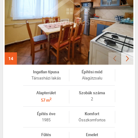
14
Ingatlan típusa
Építési mód
Társasházi lakás
Alagútzsalu
Alapterület
Szobák száma
2
2
57 m
Építés éve
Komfort
1985
Összkomfortos
Fűtés
Emelet