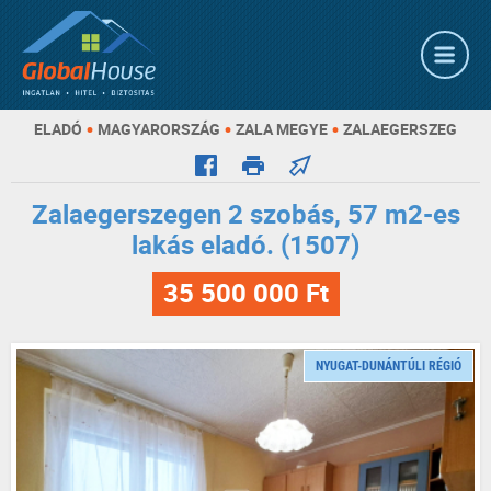
•
•
•
ELADÓ
MAGYARORSZÁG
ZALA MEGYE
ZALAEGERSZEG
Zalaegerszegen 2 szobás, 57 m2-es
lakás eladó. (1507)
35 500 000 Ft
NYUGAT-DUNÁNTÚLI RÉGIÓ