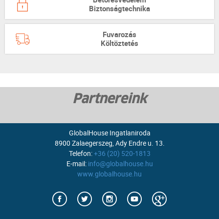
Betörésvédelem
Biztonságtechnika
Fuvarozás
Költöztetés
Partnereink
GlobalHouse Ingatlaniroda
8900 Zalaegerszeg, Ady Endre u. 13.
Telefon:
+36 (20) 520-1813
E-mail:
info@globalhouse.hu
www.globalhouse.hu