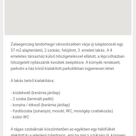
Zalaegerszeg landorhegyi városrészében várja új tulajdonosát egy
57 m2 alapterületű, 2 szobás, felújított, 3. emeleti lakás. A 4
emeletes társasház külső hőszigeteléssel ellátott, a lépcsőházban
hőszigetelt nyílászárók kerültek beépítésre. A környék rendezett,
parkolni a ház körül kialakított parkolókban ingyenesen lehet.
A lakás belső kialakítása:
- közlekedő (kerámia járólap)
- 2 szoba (laminált padló)
- konyha / étkező (kerámia járólap)
- fürdőszoba (zuhanyzó, mosdó, WC, mosógép csatlakozás)
- külön WC
A tágas szobáknak köszönhetően az egyikben egy hálófülkét
alakított ki a jelenlegi tulajdonos, ami ha nincs szükség rá, könnyen