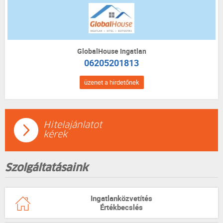
GlobalHouse Ingatlan
06205201813
üzenet a hirdetőnek
Hitelajánlatot
kérek
Szolgáltatásaink
Ingatlanközvetítés
Értékbecslés