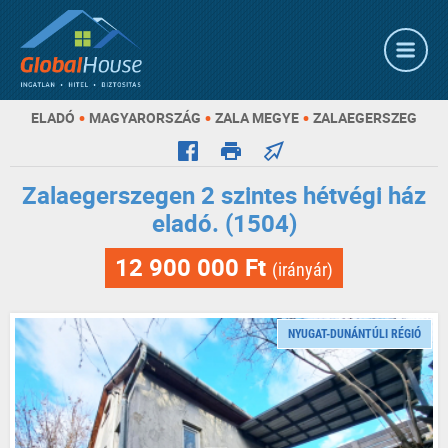
•
•
•
ELADÓ
MAGYARORSZÁG
ZALA MEGYE
ZALAEGERSZEG
Zalaegerszegen 2 szintes hétvégi ház
eladó. (1504)
12 900 000 Ft
(irányár)
NYUGAT-DUNÁNTÚLI RÉGIÓ