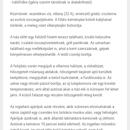
- hálófülke (igény szerint tárolónak is átalakítható)
Közművek: vezetékes víz, villany (32 A), emésztő gödör, ciszterna
az esővíz összegyűjtésére. A fűtés kéménybe kötött kályhával
történik, a meleg vizet villanybojler biztosítja.
A ház előtt egy felülről fedett terasz található, kiváló helyszíne
baráti, családi összejöveteleknek, grill partiknak. Az udvarban
található egy melléképület is, ahol a kerti szerszámok, gépek
kényelmesen elhelyezhetők. A tetőt cserép borítja.
A felújítás során megújult a villamos hálózat, a vízhálózat,
hőszigetelt műanyag ablakok, hőszigetelt bejárati ajtó kerültek
beépítésre, megújultak a belső burkolatok, a fürdőszoba is. Az
udvar nagy részét pázsit borítja, az új tulajdonosra vár egy kisebb
tereprendezés, ami által autóval akár a ház elé is könnyen fel lehet
járni. A külső falazat egy részére hőszigetelő réteg került.
Az ingatlant ajánljuk azok részére, akik szívesen elvonulnának a
város zajától egy csendes kis birtokra munka után, vagy hétvégén.
Ajánljuk azoknak is, akik állandó lakhatásra keresnek új otthont.
Autóval a belváros 10 percen belül elérhető. Az ingatlan művelési
ágból kivett, így rövid időn belül birtokba vehető, nem kell