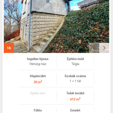
16
Ingatlan típusa
Építési mód
Hétvégi ház
Tégla
Alapterület
Szobák száma
1 + 1 fél
2
30 m
Építés éve
Telek terület
2
612 m
Fűtés
Emelet