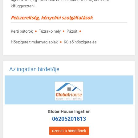
kifüggeszteni.
Felszereltség, kényelmi szolgáltatások
·
·
·
Kerti bútorok
Tűzrakó hely
Pázsit
·
Hőszigetelt műanyag ablak
Külső hőszigetelés
Az ingatlan hirdetője
GlobalHouse Ingatlan
06205201813
üzenet a hirdetőnek