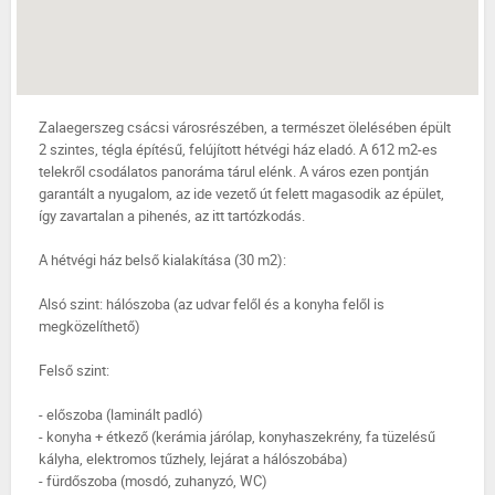
Zalaegerszeg csácsi városrészében, a természet ölelésében épült
2 szintes, tégla építésű, felújított hétvégi ház eladó. A 612 m2-es
telekről csodálatos panoráma tárul elénk. A város ezen pontján
garantált a nyugalom, az ide vezető út felett magasodik az épület,
így zavartalan a pihenés, az itt tartózkodás.
A hétvégi ház belső kialakítása (30 m2):
Alsó szint: hálószoba (az udvar felől és a konyha felől is
megközelíthető)
Felső szint:
- előszoba (laminált padló)
- konyha + étkező (kerámia járólap, konyhaszekrény, fa tüzelésű
kályha, elektromos tűzhely, lejárat a hálószobába)
- fürdőszoba (mosdó, zuhanyzó, WC)