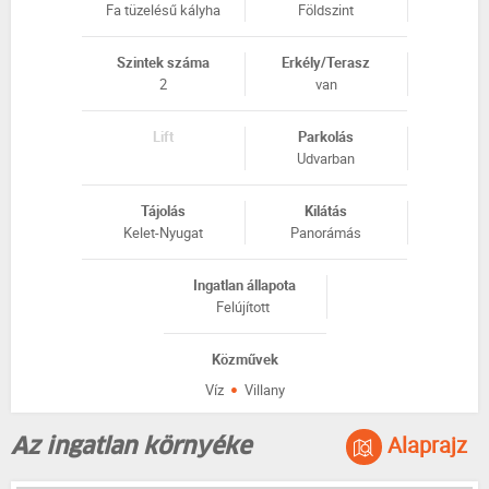
Fa tüzelésű kályha
Földszint
Szintek száma
Erkély/Terasz
2
van
Lift
Parkolás
Udvarban
Tájolás
Kilátás
Kelet-Nyugat
Panorámás
Ingatlan állapota
Felújított
Közművek
·
Víz
Villany
Alaprajz
Az ingatlan környéke