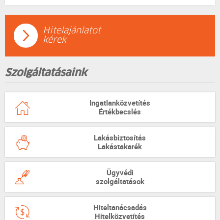
Hitelajánlatot
kérek
Szolgáltatásaink
Ingatlanközvetítés
Értékbecslés
Lakásbiztosítás
Lakástakarék
Ügyvédi
szolgáltatások
Hiteltanácsadás
Hitelközvetítés