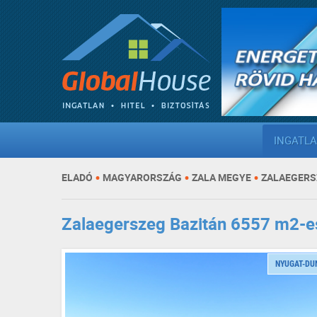
INGATL
•
•
•
ELADÓ
MAGYARORSZÁG
ZALA MEGYE
ZALAEGERS
Zalaegerszeg Bazitán 6557 m2-es
NYUGAT-DU