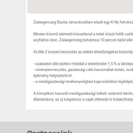
Zalaegerszeg Bazita városrészében eladó egy K-Ny fekvésű
Minden közmű elérhető közvetlenül a telek közút felőli szélé
aszfaltos úton. Zalaegerszeg belvárosa 10 percen belül elér
Az Má-2 övezeti besorolás az alábbi lehetőségeket biztosítj
- szabadon álló építési móddal a telekterület 1,5 %-a lakóép
- növénytermesztés, gazdasági célú haszonállat-tartás, tová
építmény helyezhető el
- a mezőgazdasági tevékenységhez kapcsolódóan legfeljebb
A környéken hasonló mezőgazdasági telkek valamint lakóhá
állattartásra, az új tulajdonos a saját otthonát is kialakíthatja 