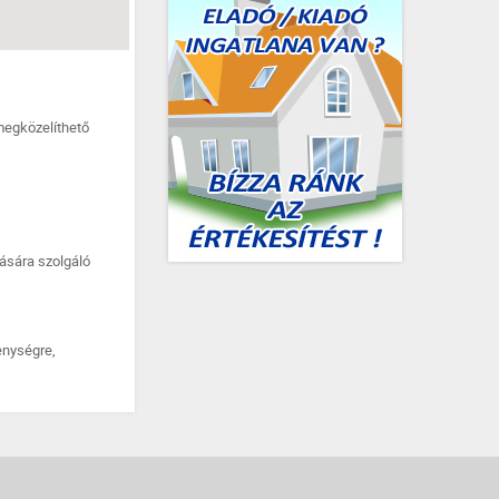
 megközelíthető
tására szolgáló
enységre,