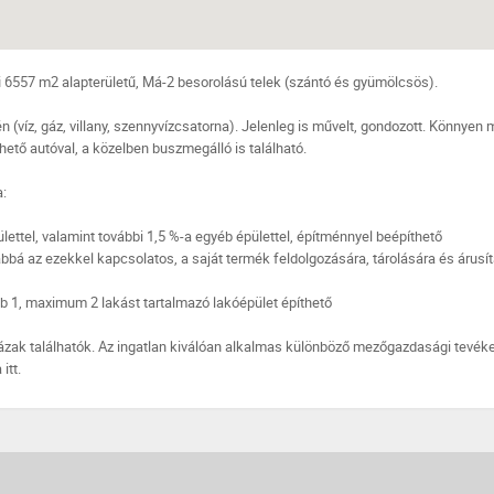
 6557 m2 alapterületű, Má-2 besorolású telek (szántó és gyümölcsös).
n (víz, gáz, villany, szennyvízcsatorna). Jelenleg is művelt, gondozott. Könnyen
hető autóval, a közelben buszmegálló is található.
a:
ülettel, valamint további 1,5 %-a egyéb épülettel, építménnyel beépíthető
bbá az ezekkel kapcsolatos, a saját termék feldolgozására, tárolására és árusí
 1, maximum 2 lakást tartalmazó lakóépület építhető
zak találhatók. Az ingatlan kiválóan alkalmas különböző mezőgazdasági tevék
itt.