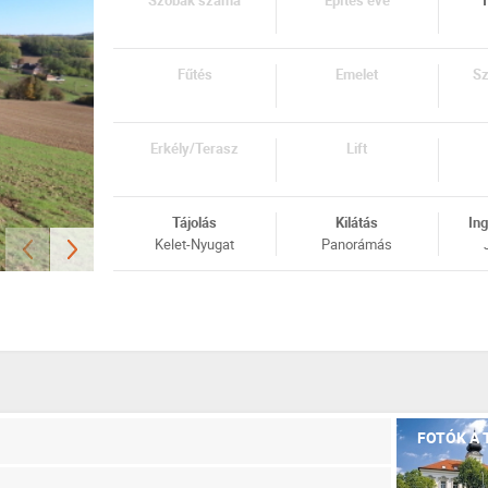
Szobák száma
Építés éve
T
Fűtés
Emelet
Sz
Erkély/Terasz
Lift
Tájolás
Kilátás
Ing
Kelet-Nyugat
Panorámás
FOTÓK A 