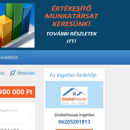
KARRIER
tás
Megjelölés
Az ingatlan hirdetője
900 000 Ft
Alapterület
GlobalHouse Ingatlan
06205201813