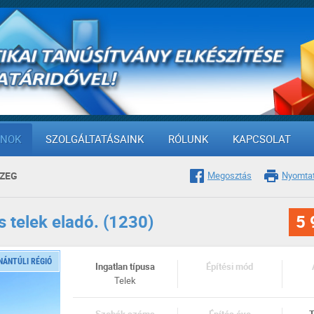
ANOK
SZOLGÁLTATÁSAINK
RÓLUNK
KAPCSOLAT
ZEG
Megosztás
Nyomta
 telek eladó. (1230)
5 
NÁNTÚLI RÉGIÓ
Ingatlan típusa
Építési mód
Telek