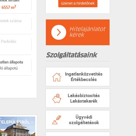
elek terület
üzenet a hirdetőnek
2
6557 m
intek száma
Hitelajánlatot
kérek
Parkolás
Szolgáltatásaink
atlan állapota
Jó állapotú
Ingatlanközvetítés
Értékbecslés
Lakásbiztosítás
Lakástakarék
Ügyvédi
TELEPÜLÉSRŐL
szolgáltatások