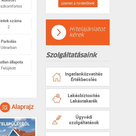
Komfort
üzenet a hirdetőnek
szkomfortos
intek száma
2
Hitelajánlatot
kérek
Parkolás
Udvarban
Szolgáltatásaink
atlan állapota
Felújított
Ingatlanközvetítés
Értékbecslés
Lakásbiztosítás
Lakástakarék
Alaprajz
Ügyvédi
szolgáltatások
TELEPÜLÉSRŐL