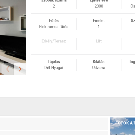
Szobák száma
Építés éve
2
2000
Ös
Fűtés
Emelet
Sz
Elektromos fűtés
1
Erkély/Terasz
Lift
Tájolás
Kilátás
Ing
Dél-Nyugat
Udvarra
FOTÓK A 