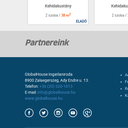
Kehidakustány
Kehidaku
2
2 szoba /
38 m
2 szoba /
ELADÓ
Partnereink
GlobalHouse Ingatlaniroda
A
8900 Zalaegerszeg, Ady Endre u. 13.
F
Telefon:
+36 (20) 520-1813
R
E-mail:
info@globalhouse.hu
K
www.globalhouse.hu