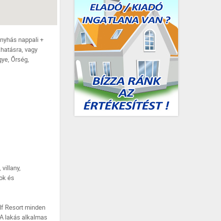
onyhás nappali +
khatásra, vagy
gye, Őrség,
villany,
rok és
olf Resort minden
 A lakás alkalmas