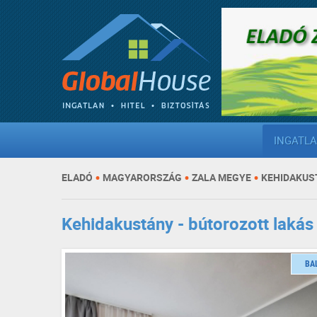
INGATL
•
•
•
ELADÓ
MAGYARORSZÁG
ZALA MEGYE
KEHIDAKUS
Kehidakustány - bútorozott lakás
BA