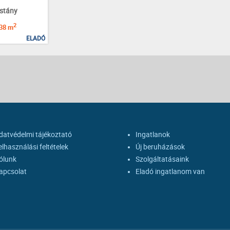
stány
2
38 m
ELADÓ
datvédelmi tájékoztató
Ingatlanok
elhasználási feltételek
Új beruházások
ólunk
Szolgáltatásaink
apcsolat
Eladó ingatlanom van