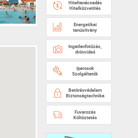
Hiteltanácsadás
Hitelközvetítés
Energetikai
tanúsítvány
Ingatlanfotózás,
drónvideó
Iparosok
Szolgáltatók
Betörésvédelem
Biztonságtechnika
Fuvarozás
Költöztetés