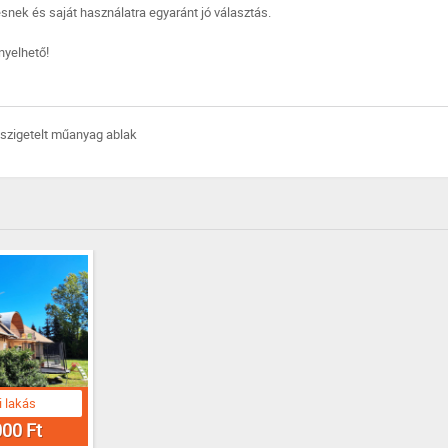
snek és saját használatra egyaránt jó választás.
ényelhető!
szigetelt műanyag ablak
 lakás
000 Ft