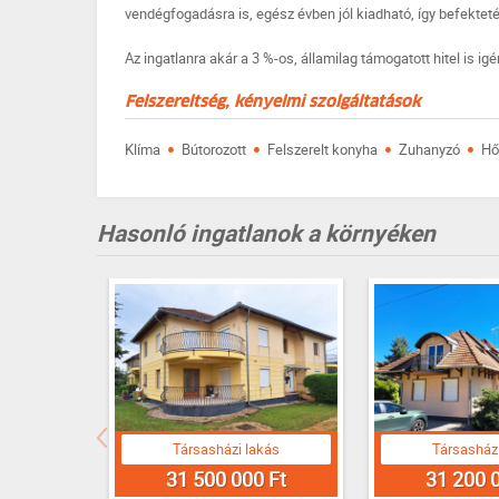
vendégfogadásra is, egész évben jól kiadható, így befekteté
Az ingatlanra akár a 3 %-os, államilag támogatott hitel is ig
Felszereltség, kényelmi szolgáltatások
·
·
·
·
Klíma
Bútorozott
Felszerelt konyha
Zuhanyzó
Hő
Hasonló ingatlanok a környéken
Társasházi lakás
Társasházi
31 500 000 Ft
31 200 