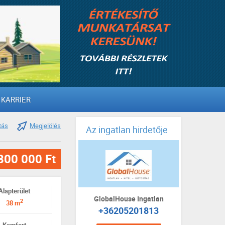
KARRIER
tás
Megjelölés
Az ingatlan hirdetője
800 000 Ft
Alapterület
GlobalHouse Ingatlan
2
38 m
+36205201813