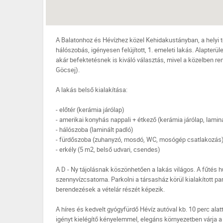
A Balatonhoz és Hévízhez közel Kehidakustányban, a helyi t
hálószobás, igényesen felújított, 1. emeleti lakás. Alapterül
akár befektetésnek is kiváló választás, mivel a közelben re
Göcsej).
A lakás belső kialakítása:
- előtér (kerámia járólap)
- amerikai konyhás nappali + étkező (kerámia járólap, laminá
- hálószoba (laminált padló)
- fürdőszoba (zuhanyzó, mosdó, WC, mosógép csatlakozás
- erkély (5 m2, belső udvari, csendes)
A D - Ny tájolásnak köszönhetően a lakás világos. A fűtés h
szennyvízcsatorna. Parkolni a társasház körül kialakított pa
berendezések a vételár részét képezik.
A híres és kedvelt gyógyfürdő Hévíz autóval kb. 10 perc ala
igényt kielégítő kényelemmel, elegáns környezetben várja a