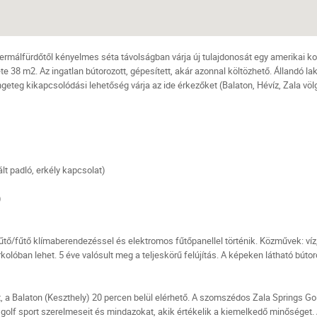
ermálfürdőtől kényelmes séta távolságban várja új tulajdonosát egy amerikai k
ete 38 m2. Az ingatlan bútorozott, gépesített, akár azonnal költözhető. Állandó la
ngeteg kikapcsolódási lehetőség várja az ide érkezőket (Balaton, Hévíz, Zala völ
lt padló, erkély kapcsolat)
)
űtő/fűtő klímaberendezéssel és elektromos fűtőpanellel történik. Közművek: víz, 
rkolóban lehet. 5 éve valósult meg a teljeskörű felújítás. A képeken látható búto
tt, a Balaton (Keszthely) 20 percen belül elérhető. A szomszédos Zala Springs G
 golf sport szerelmeseit és mindazokat, akik értékelik a kiemelkedő minőséget.