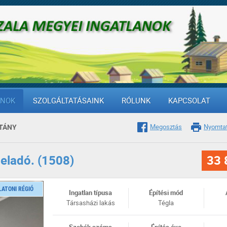
ANOK
SZOLGÁLTATÁSAINK
RÓLUNK
KAPCSOLAT
TÁNY
Megosztás
Nyomta
 eladó. (1508)
33 
LATONI RÉGIÓ
Ingatlan típusa
Építési mód
Társasházi lakás
Tégla