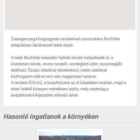
Zalaegerszeg közigazgatási területével szomszédos Bocfölde
településen lakóövezeti telek eladó.
A telek Bocfölde település fejlődő részén helyezkedik el, a
közelében iskola, orvosi rendelő, vendéglátó üzlet, buszmegálló
található. Északi oldalával lakótelekkel, keleti oldalával
közforgalom elől el nem zárt magánúttal határos.
A területe 874 m2, a terepfelszíne az út közelében enyhén, majd a
telek felétől közepes mértékben lejtős, mely adottság a
beépítésnél kifejezetten előnyös lehet.
Hasonló ingatlanok a környéken