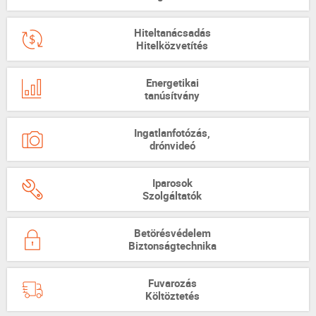
Hiteltanácsadás
Hitelközvetítés
Energetikai
tanúsítvány
Ingatlanfotózás,
drónvideó
Iparosok
Szolgáltatók
Betörésvédelem
Biztonságtechnika
Fuvarozás
Költöztetés