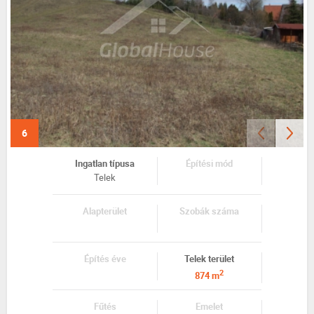
6
Ingatlan típusa
Építési mód
Telek
Alapterület
Szobák száma
Építés éve
Telek terület
2
874 m
Fűtés
Emelet