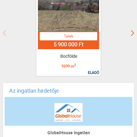
Telek
5 900 000 Ft
Bocfölde
2
1699 m
ELADÓ
Az ingatlan hirdetője
GlobalHouse Ingatlan