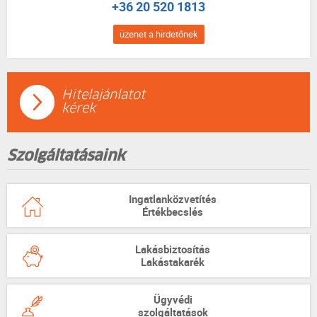
+36 20 520 1813
üzenet a hirdetőnek
Hitelajánlatot
kérek
Szolgáltatásaink
Ingatlanközvetítés
Értékbecslés
Lakásbiztosítás
Lakástakarék
Ügyvédi
szolgáltatások