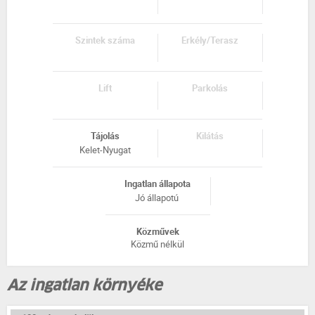
Szintek száma
Erkély/Terasz
Lift
Parkolás
Tájolás
Kilátás
Kelet-Nyugat
Ingatlan állapota
Jó állapotú
Közművek
Közmű nélkül
Az ingatlan környéke