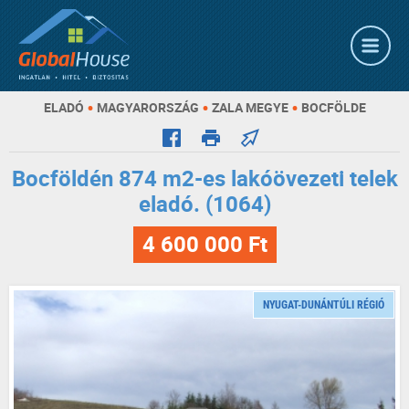
•
•
•
ELADÓ
MAGYARORSZÁG
ZALA MEGYE
BOCFÖLDE
Bocföldén 874 m2-es lakóövezeti telek
eladó. (1064)
4 600 000 Ft
NYUGAT-DUNÁNTÚLI RÉGIÓ